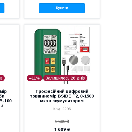
Купити
ів
–11%
Залишилось 26 днів
мір
Професійний цифровий
би,
товщиномір BSIDE T2, 0-1500
B-100.
мкр з акумулятором
 з
2296
1 800 ₴
1 609 ₴