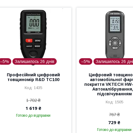
–5%
Залишилось 26 днів
–5%
Залишилось 26 дн
Професійний цифровий
Цифровий товщино
товщиномір R&D TC100
автомобільної фар
покриття VKTECH HW-
1435
Автокалібрування,
підсвічуванням
1 702 ₴
1505
1 619 ₴
767 ₴
Готово до відправки
729 ₴
Готово до відправки