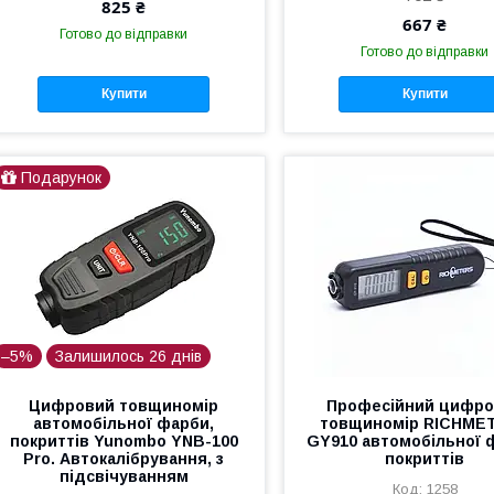
825 ₴
667 ₴
Готово до відправки
Готово до відправки
Купити
Купити
Подарунок
–5%
Залишилось 26 днів
Цифровий товщиномір
Професійний цифр
автомобільної фарби,
товщиномір RICHME
покриттів Yunombo YNB-100
GY910 автомобільної 
Pro. Автокалібрування, з
покриттів
підсвічуванням
1258