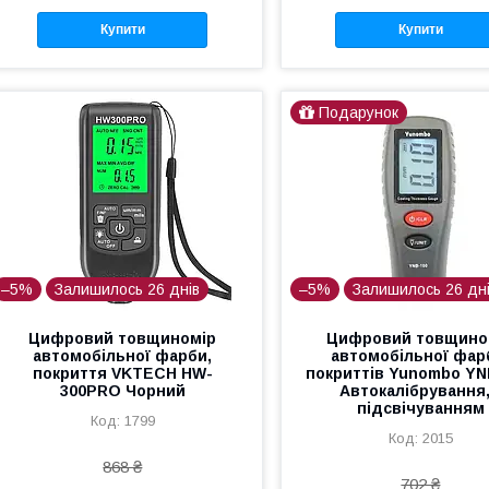
Купити
Купити
Подарунок
–5%
Залишилось 26 днів
–5%
Залишилось 26 дн
Цифровий товщиномір
Цифровий товщино
автомобільної фарби,
автомобільної фар
покриття VKTECH HW-
покриттів Yunombo YN
300PRO Чорний
Автокалібрування,
підсвічуванням
1799
2015
868 ₴
702 ₴