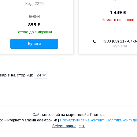
2279
1 449 ₴
900 ₴
Немає в наявності
855 ₴
Готово до відправки
+380 (68) 217-07-3
Купити
Kyivstar
Сайт створений на маркетплейсі
Prom.ua
смарт.shop - інтернет магазин електроніки |
Поскаржитися на контент
|
Політика конфіде
Select Language
▼