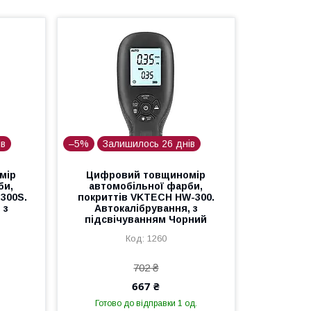
ів
–5%
Залишилось 26 днів
мір
Цифровий товщиномір
би,
автомобільної фарби,
300S.
покриттів VKTECH HW-300.
 з
Автокалібрування, з
підсвічуванням Чорний
1260
702 ₴
667 ₴
Готово до відправки 1 од.