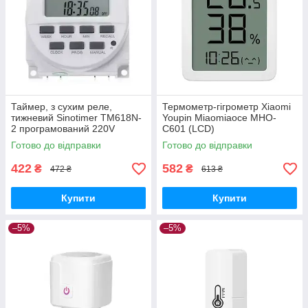
Таймер, з сухим реле,
Термометр-гігрометр Xiaomi
тижневий Sinotimer TM618N-
Youpin Miaomiaoce MHO-
2 програмований 220V
C601 (LCD)
Готово до відправки
Готово до відправки
422
582
₴
₴
472 ₴
613 ₴
Купити
Купити
–5%
–5%