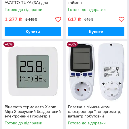
AVATTO TUYA (3A) для
таймер
водяних систем опалення з
Готово до відправки
Готово до відправки
WIFI управлінням
1 377
617
₴
₴
1 449 ₴
649 ₴
Купити
Купити
–8%
–5%
Bluetooth термометр Xiaomi
Розетка з лічильником
Mijia 2 розумний бездротовий
електроенергії, енергометр,
електронний гігрометр з
ватметр побутовий
сенсором вологості
Готово до відправки
Готово до відправки