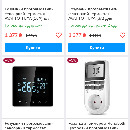
Розумний програмований
Розумний програмований
сенсорний термостат
сенсорний термостат
AVATTO TUYA (16A) для
AVATTO TUYA (3A) для
теплої підлоги з WIFI
газових котлів з WIFI
Готово до відправки
Готово до відправки 2 од.
управлінням
управлінням
1 377
1 377
₴
₴
1 449 ₴
1 449 ₴
Купити
Купити
–5%
–5%
Розумний програмований
Розетка з таймером Rehoboth
сенсорний термостат
цифровий програмований