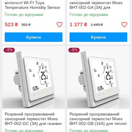
вологості WI-FI Tuya
сенсорний термостат Moes
Temperature Humidity Sensor
BHT-002-GA (3A) для
водяних систем опалення з
Готово до відправки
Готово до відправки
WIFI керуванням
523
1 377
₴
₴
551 ₴
1 449 ₴
Купити
Купити
–5%
–5%
Розумний програмований
Розумний програмований
сенсорний термостат Moes
сенсорний термостат Moes
BHT-002-GC (3A) для газових
BHT-002-GB (16A) для теплої
котлів з WIFI керуванням
підлоги з Wi-Fi керуванням
Готово до відправки
Готово до відправки