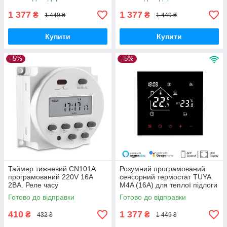
1 377
1 377
₴
₴
1 449 ₴
1 449 ₴
Купити
Купити
–5%
–5%
Таймер тижневий CN101A
Розумний програмований
програмований 220V 16А
сенсорний термостат TUYA
2ВА. Реле часу
M4A (16A) для теплої підлоги
з WIFI управлінням
Готово до відправки
Готово до відправки
410
1 377
₴
₴
432 ₴
1 449 ₴