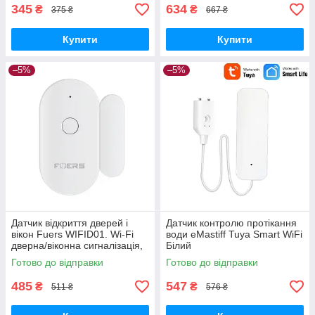
345
634
₴
₴
375 ₴
667 ₴
Купити
Купити
–5%
–5%
Датчик відкриття дверей і
Датчик контролю протікання
вікон Fuers WIFID01. Wi-Fi
води eMastiff Tuya Smart WiFi
дверна/віконна сигналізація,
Білий
Tuya/Smart Life
Готово до відправки
Готово до відправки
485
547
₴
₴
511 ₴
576 ₴