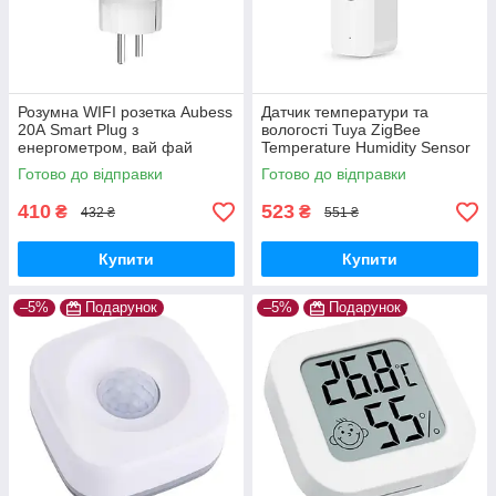
Розумна WIFI розетка Aubess
Датчик температури та
20А Smart Plug з
вологості Tuya ZigBee
енергометром, вай фай
Temperature Humidity Sensor
розетка, Smart Life / Tuya
Готово до відправки
Готово до відправки
410
523
₴
₴
432 ₴
551 ₴
Купити
Купити
–5%
Подарунок
–5%
Подарунок