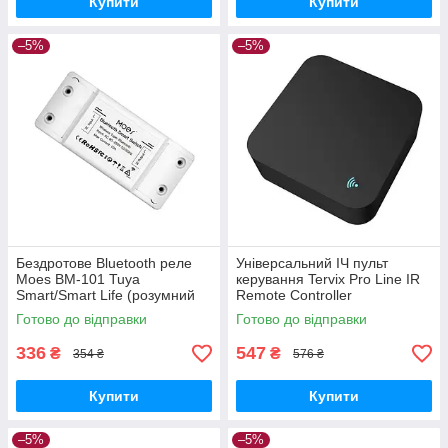
Купити
Купити
–5%
–5%
Бездротове Bluetooth реле
Універсальний ІЧ пульт
Moes BM-101 Tuya
керування Tervix Pro Line IR
Smart/Smart Life (розумний
Remote Controller
будинок, Bluetooth вимикач)
Готово до відправки
Готово до відправки
336
547
₴
₴
354 ₴
576 ₴
Купити
Купити
–5%
–5%