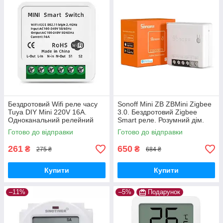
Бездротовий Wifi реле часу
Sonoff Mini ZB ZBMini Zigbee
Tuya DIY Mini 220V 16A.
3.0. Бездротовий Zigbee
Одноканальний релейний
Smart реле. Розумний дім.
вмикач/вимикач
Ewelink
Готово до відправки
Готово до відправки
261
650
₴
₴
275 ₴
684 ₴
Купити
Купити
–11%
–5%
Подарунок