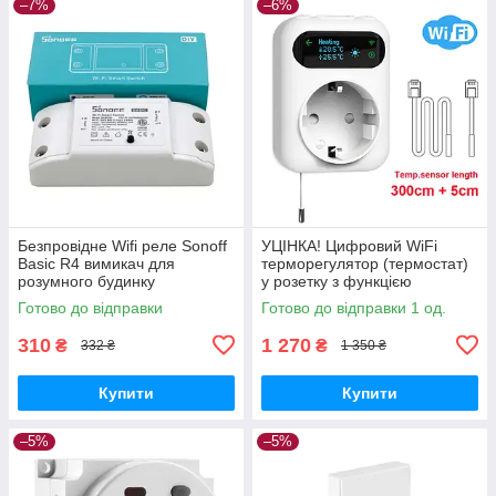
–7%
–6%
Безпровідне Wifi реле Sonoff
УЦІНКА! Цифровий WiFi
Basic R4 вимикач для
терморегулятор (термостат)
розумного будинку
у розетку з функцією
програмування
Готово до відправки
Готово до відправки 1 од.
310
1 270
₴
₴
332 ₴
1 350 ₴
Купити
Купити
–5%
–5%