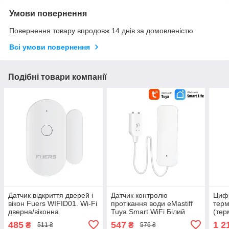
Умови повернення
Повернення товару впродовж 14 днів за домовленістю
Всі умови повернення
Подібні товари компанії
Датчик відкриття дверей і
Датчик контролю
Циф
вікон Fuers WIFID01. Wi-Fi
протікання води eMastiff
терм
дверна/віконна
Tuya Smart WiFi Білий
(тер
сигналізація, Tuya/Smart
функ
485
547
1 2
₴
₴
511 ₴
576 ₴
Life