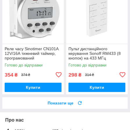
Реле часу Sinotimer CN101A
Пульт дистанційного
12V/16А тижневий таймер,
керування Sonoff RM433 (8
програмований
кнопок) на 433 МГц
Готово до відправки
Готово до відправки
354
298
₴
₴
374 ₴
314 ₴
Купити
Купити
Показати ще
Про нас