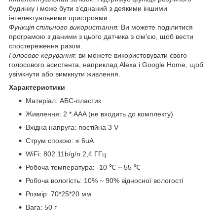
будинку і може бути з'єднаний з деякими іншими
інтелектуальними пристроями.
Функція спільного використання:
Ви можете поділитися
програмою з даними з цього датчика з сім'єю, щоб вести
спостереження разом.
Голосове керування:
ви можете використовувати свого
голосового асистента, наприклад Alexa і Google Home, щоб
увімкнути або вимкнути живлення.
Характеристики
Матеріал: АБС-пластик
Живлення: 2 * AAA (не входить до комплекту)
Вхідна напруга: постійна 3 V
Струм спокою: ≤ 6uA
WiFi: 802.11b/g/n 2,4 ГГц
Робоча температура: -10 ℃ ~ 55 ℃
Робоча вологість: 10% ~ 90% відносної вологості
Розмір: 70*25*20 мм
Вага: 50 г