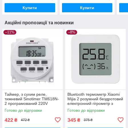
Купити
Купити
Акційні пропозиції та новинки
–11%
–8%
Таймер, з сухим реле,
Bluetooth термометр Xiaomi
тижневий Sinotimer TM618N-
Mijia 2 розумний бездротовий
2 програмований 220V
електронний гігрометр з
сенсором вологості
Готово до відправки
Готово до відправки
422
345
₴
₴
472 ₴
375 ₴