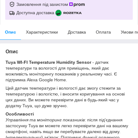
Замовлення під захистом
Доступна доставка
Опис
Характеристики
Доставка
Оплата
Умови п
Опис
Tuya WI-FI Temperature Humidity Sensor
- датчик
температури та вологості для приміщень, який дає
можливість моніторингу показників у реальному часі. Є
підтримка Alexa Google Home.
Цей датчик температури і вологості дає змогу стежити за
температурою і вологістю, і вносити коригування на основі
цих даних. Ви можете перевірити дані в будь-який час у
додатку Tuya, що дуже зручно.
Особливості
Управління та моніторинг показників
: після під'єднання
застосунку Tuya ви можете легко перевірити дані на вашому
смартфоні, навіть якщо ви перебуваєте далеко від дому.
Інтелектуальний зв'язок:
Підтримує функції розумного