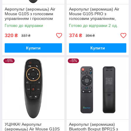
Аеропульт (аеромышь) Air
Аеропульт (аеромиша) Air
Mouse G10S з голосовим
Mouse G10S PRO з
управлінням і гіроскопом
голосовим управлінням,
підсвічуванням і гіроскопом
Готово до відправки
Готово до відправки 2 од.
320
374
₴
₴
337 ₴
394 ₴
Купити
Купити
–5%
–5%
УЦІНКА! Аеропульт
Аеропульт (аеромишка)
(аеромышь) Air Mouse G10S
Bluetooth Boxput BPR1S з