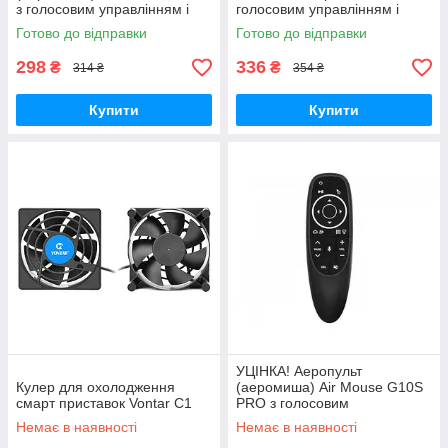
з голосовим управлінням і
голосовим управлінням і
гіроскопом
гіроскопом
Готово до відправки
Готово до відправки
298
336
₴
₴
314 ₴
354 ₴
Купити
Купити
УЦІНКА! Аеропульт
Кулер для охолодження
(аеромиша) Air Mouse G10S
смарт приставок Vontar C1
PRO з голосовим
управлінням, підсвічуванням
Немає в наявності
Немає в наявності
і гіроскопом