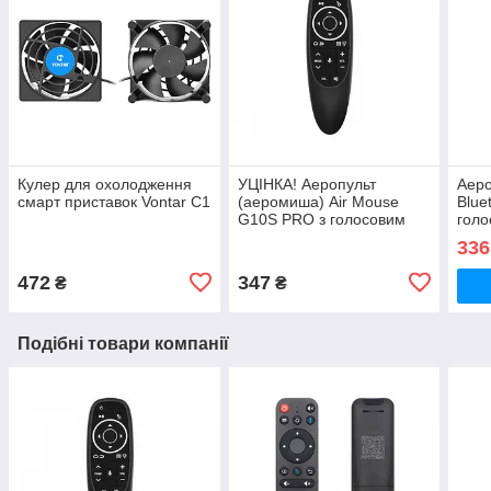
Кулер для охолодження
УЦІНКА! Аеропульт
Аеро
смарт приставок Vontar C1
(аеромиша) Air Mouse
Blue
G10S PRO з голосовим
голо
управлінням,
гіро
336
підсвічуванням і
гіроскопом
472
347
₴
₴
Подібні товари компанії