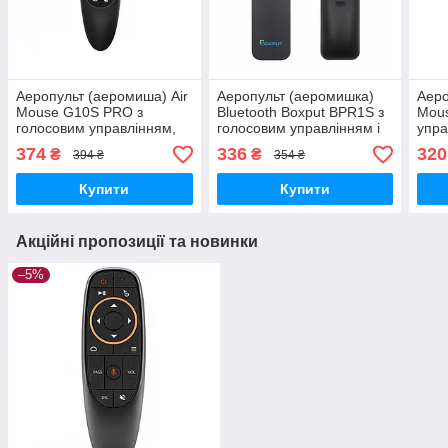
Аеропульт (аеромиша) Air
Аеропульт (аеромишка)
Аеро
Mouse G10S PRO з
Bluetooth Boxput BPR1S з
Mous
голосовим управлінням,
голосовим управлінням і
упра
підсвічуванням і
гіроскопом
374
336
320
₴
₴
394 ₴
354 ₴
гіроскопом
Купити
Купити
Акційні пропозиції та новинки
–5%