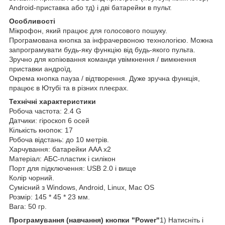
Android-приставка або тд) і дві батарейки в пульт.
Особливості
Мікрофон, який працює для голосового пошуку.
Програмована кнопка за інфрачервоною технологією. Можна
запрограмувати будь-яку функцію від будь-якого пульта.
Зручно для копіювання команди увімкнення / вимкнення
приставки андроїд.
Окрема кнопка пауза / відтворення. Дуже зручна функція,
працює в Ютубі та в різних плеєрах.
Технічні характеристики
Робоча частота: 2.4 G
Датчики: гіроскоп 6 осей
Кількість кнопок: 17
Робоча відстань: до 10 метрів.
Харчування: батарейки AAA х2
Матеріал: АБС-пластик і силікон
Порт для підключення: USB 2.0 і вище
Колір чорний.
Сумісний з Windows, Android, Linux, Mac OS
Розмір: 145 * 45 * 23 мм.
Вага: 50 гр.
Програмування (навчання) кнопки "Power"
1) Натисніть і