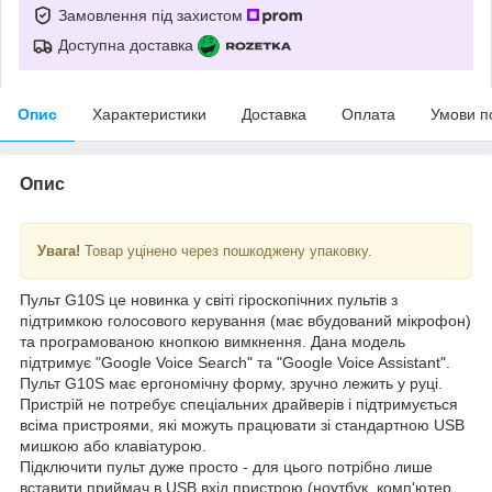
Замовлення під захистом
Доступна доставка
Опис
Характеристики
Доставка
Оплата
Умови п
Опис
Увага!
Товар уцінено через пошкоджену упаковку.
Пульт G10S це новинка у світі гіроскопічних пультів з
підтримкою голосового керування (має вбудований мікрофон)
та програмованою кнопкою вимкнення. Дана модель
підтримує "Google Voice Search" та "Google Voice Assistant".
Пульт G10S має ергономічну форму, зручно лежить у руці.
Пристрій не потребує спеціальних драйверів і підтримується
всіма пристроями, які можуть працювати зі стандартною USB
мишкою або клавіатурою.
Підключити пульт дуже просто - для цього потрібно лише
вставити приймач в USB вхід пристрою (ноутбук, комп'ютер,