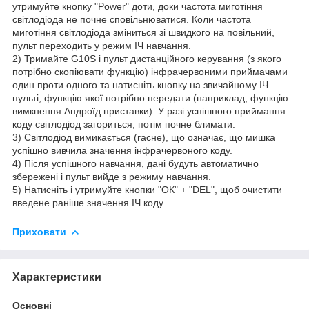
утримуйте кнопку "Power" доти, доки частота миготіння
світлодіода не почне сповільнюватися. Коли частота
миготіння світлодіода зміниться зі швидкого на повільний,
пульт переходить у режим ІЧ навчання.
2) Тримайте G10S і пульт дистанційного керування (з якого
потрібно скопіювати функцію) інфрачервоними приймачами
один проти одного та натисніть кнопку на звичайному ІЧ
пульті, функцію якої потрібно передати (наприклад, функцію
вимкнення Андроїд приставки). У разі успішного приймання
коду світлодіод загориться, потім почне блимати.
3) Світлодіод вимикається (гасне), що означає, що мишка
успішно вивчила значення інфрачервоного коду.
4) Після успішного навчання, дані будуть автоматично
збережені і пульт вийде з режиму навчання.
5) Натисніть і утримуйте кнопки "ОК" + "DEL", щоб очистити
введене раніше значення ІЧ коду.
Приховати
Характеристики
Основні