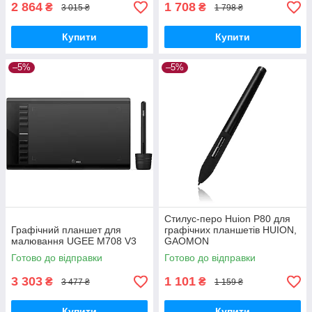
2 864
1 708
₴
₴
3 015 ₴
1 798 ₴
Купити
Купити
–5%
–5%
Стилус-перо Huion P80 для
Графічний планшет для
графічних планшетів HUION,
малювання UGEE M708 V3
GAOMON
Готово до відправки
Готово до відправки
3 303
1 101
₴
₴
3 477 ₴
1 159 ₴
Купити
Купити