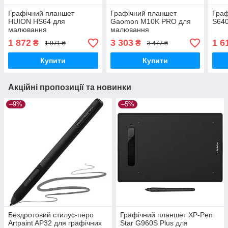
Графічний планшет
Графічний планшет
Граф
HUION HS64 для
Gaomon M10K PRO для
S64
малювання
малювання
1 872
3 303
1 6
₴
₴
1 971 ₴
3 477 ₴
Купити
Купити
Акційні пропозиції та новинки
–9%
–5%
Бездротовий стилус-перо
Графічний планшет XP-Pen
Artpaint AP32 для графічних
Star G960S Plus для