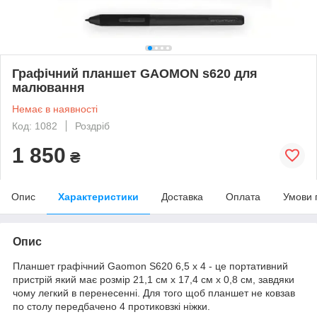
Графічний планшет GAOMON s620 для
малювання
Немає в наявності
Код: 1082
Роздріб
1 850
₴
Опис
Характеристики
Доставка
Оплата
Умови 
Опис
Планшет графічний Gaomon S620 6,5 x 4 - це портативний
пристрій який має розмір 21,1 см х 17,4 см х 0,8 см, завдяки
чому легкий в перенесенні. Для того щоб планшет не ковзав
по столу передбачено 4 протиковзкі ніжки.