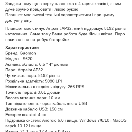
Завдяки тому що в верху планшета є 4 гарячі клавіші, з ним
дуже зручно працювати і лівою рукою.
Планшет має високі технічні характеристики і при цьому
доступну ціну.
Планшет має стилус Artpaint AP32, який підтримує 8192 рівнів
натискання. Саме тому Ваша робота буде більш якісна. Перо
пасивне і не потребує батарейок.
Характеристики
Бренд: Gaomon
Модель: S620
Активна область: 6.5 * 4" дюймів
Перо: Artpaint AP32
Чутливість пера: 8192 рівнів
Роздільна здатність: 5080 LPI
Максимальна швидкість відгуку: 266 RPS
Точність пера: ± 0.01 дюйми
Висота читання пера: 10 мм
Тип підключення: через кабель micro-USB
Довжина кабелю USB: 150 см
Експрес клавіші: 4 шт.
Підтримка систем: Android 6.0 і вище, Windows 7/8/10 і MacOS
версії 10.12 і вище
Розмір: 21,1 см х 17,4 см х 0,8 см