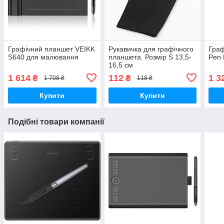
Графічний планшет VEIKK
Рукавичка для графічного
Граф
S640 для малювання
планшета. Розмір S 13,5-
Pen 
16,5 см
1 614
112
1 3
₴
₴
1 708 ₴
118 ₴
Купити
Купити
Подібні товари компанії