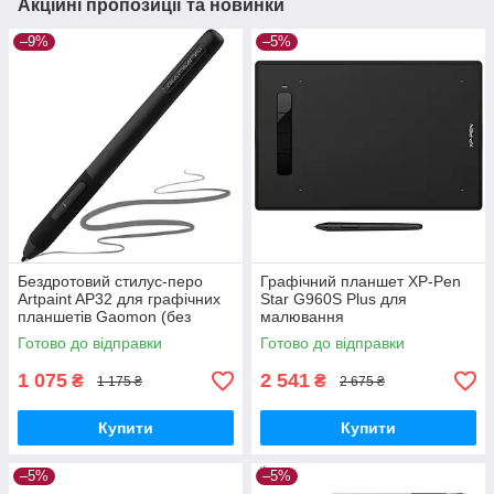
Акційні пропозиції та новинки
–9%
–5%
Бездротовий стилус-перо
Графічний планшет XP-Pen
Artpaint AP32 для графічних
Star G960S Plus для
планшетів Gaomon (без
малювання
коробки)
Готово до відправки
Готово до відправки
1 075
2 541
₴
₴
1 175 ₴
2 675 ₴
Купити
Купити
–5%
–5%