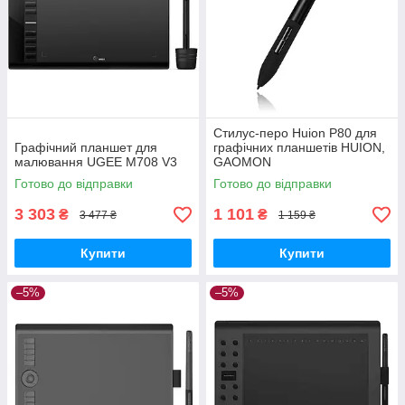
Стилус-перо Huion P80 для
Графічний планшет для
графічних планшетів HUION,
малювання UGEE M708 V3
GAOMON
Готово до відправки
Готово до відправки
3 303
1 101
₴
₴
3 477 ₴
1 159 ₴
Купити
Купити
–5%
–5%