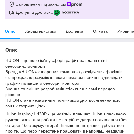
Замовлення під захистом
Доступна доставка
Опис
Характеристики
Доставка
Оплата
Умови п
Опис
HUION – це нове ім'я у сфері графічних планшетів і
сенсорних моніторів.
Бренд «HUION» створений командою досвідчених фахівців,
які прекрасно розуміють, яким вимогам повинні відповідати
графічні планшети сенсорні монітори.
Знання та вміння розробників втілилися в самі передові
рішення.
HUION стане незамінним помічником для досягнення всіх
ваших творчих цілей.
Huion Inspiroy H430P - це новітній планшет Huion з пасивною
ручкою, якою для роботи не потрібне джерело живлення (без
батареї / без акумулятора). Більше не потрібно турбуватися
про те, що перо перестане працювати в найбільш невдалий