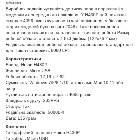
момент.
Виробник подвоїв чутливість до тиску пера в порівнянні з
моделями попереднього покоління. У H430P цей показник
складає 4096 рівнів чутливості (для порівняння, у більшості
старих моделей було всього 2048). Таке нововведення
позитивно позначиться на плавності і точності роботи.Розмір
робочої області становить 4.8х3 дюйма (122х76.2 мм).
Роздільна здатність робочої області залишилася стандартною
для Huion і становить 5080 LPI.
Характеристики
Бренд: Huion H430P
Живлення: Micro USB.
Робоча область: 12,19 х 7,62
Сумісність: Windows 7/8/8.1/10, а так само Mac 10.11 або
вище
Чутливість натискання пера: в 4096 рівнів
Швидкість відгуку: 233PPS
Стилус: Так
Роздільна здатність: 5080LPI
Вага: 135 грам
Комплект
1х Графічний планшет Huion H430P
1х кабель Micro USB