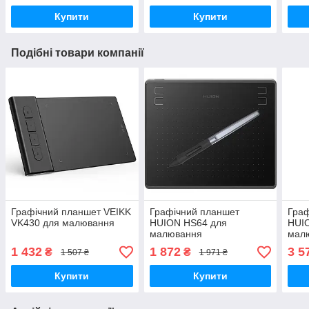
Купити
Купити
Подібні товари компанії
Графічний планшет VEIKK
Графічний планшет
Граф
VK430 для малювання
HUION HS64 для
HUI
малювання
мал
1 432
1 872
3 5
₴
₴
1 507 ₴
1 971 ₴
Купити
Купити