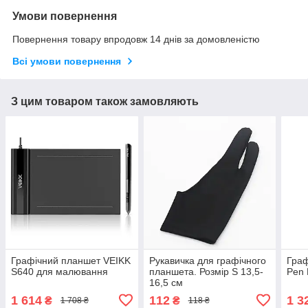
Умови повернення
Повернення товару впродовж 14 днів за домовленістю
Всі умови повернення
З цим товаром також замовляють
Графічний планшет VEIKK
Рукавичка для графічного
Граф
S640 для малювання
планшета. Розмір S 13,5-
Pen 
16,5 см
1 614
112
1 3
₴
₴
1 708 ₴
118 ₴