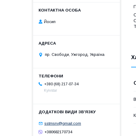
П
С
С
Йосип
Т
пр. Свободи, Ужгород, Україна
Х
+380 (68) 217-07-34
Kyivstar
В
К
sstmsrv@gmail.com
+380682170734