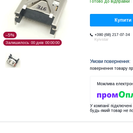
Готово до відправки
Купити
+380 (68) 217-07-34
–5%
Kyivstar
Залишилось
0
0
днів
0
0
0
0
0
0
повернення товару п
У компанії підключені
будь-який товар не п