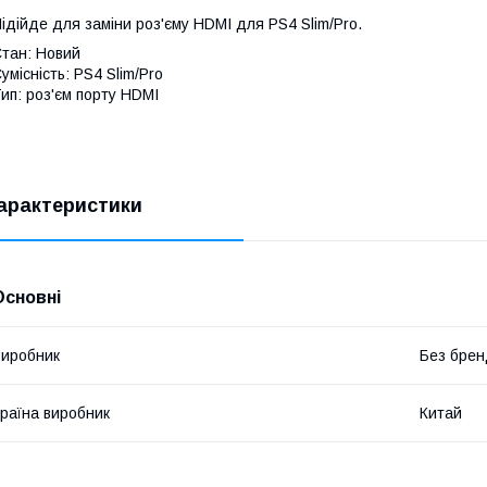
ідійде для заміни роз'єму HDMI для PS4 Slim/Pro.
тан: Новий
умісність: PS4 Slim/Pro
ип: роз'єм порту HDMI
арактеристики
Основні
иробник
Без брен
раїна виробник
Китай