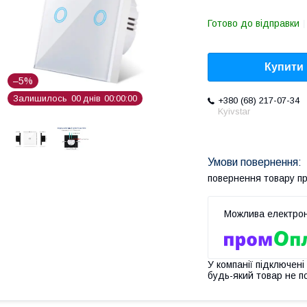
Готово до відправки
Купити
–5%
Залишилось
0
0
днів
0
0
0
0
0
0
+380 (68) 217-07-34
Kyivstar
повернення товару п
У компанії підключені
будь-який товар не п