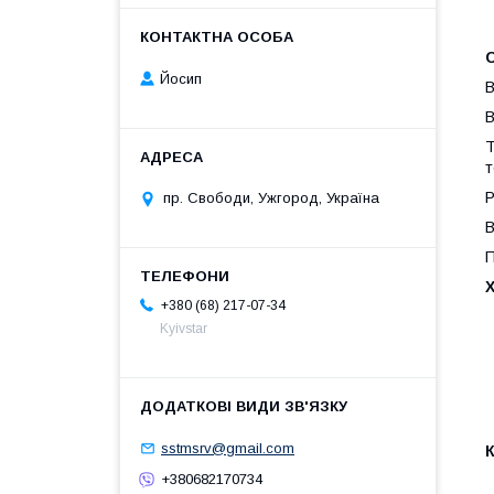
Йосип
В
В
Т
т
Р
пр. Свободи, Ужгород, Україна
В
П
Х
+380 (68) 217-07-34
Kyivstar
sstmsrv@gmail.com
+380682170734