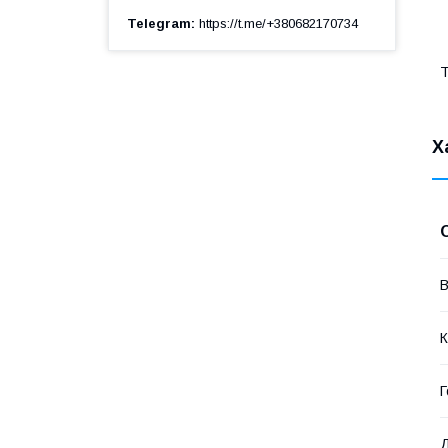
Telegram
https://t.me/+380682170734
Т
Х
В
К
Г
Д