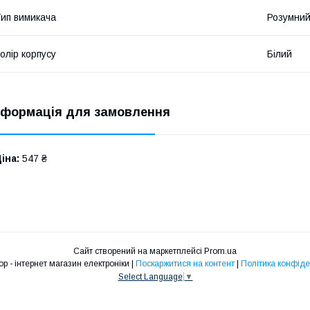
ип вимикача
Розумний
олір корпусу
Білий
нформація для замовлення
іна:
547 ₴
Сайт створений на маркетплейсі
Prom.ua
смарт.shop - інтернет магазин електроніки |
Поскаржитися на контент
|
Політика конфіде
Select Language
▼