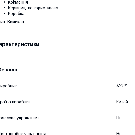
Кріплення
Керівництво користувача
Коробка
ип: Вимикач
арактеристики
Основні
иробник
AXUS
раїна виробник
Китай
олосове управління
Ні
истанційне управління
Ні