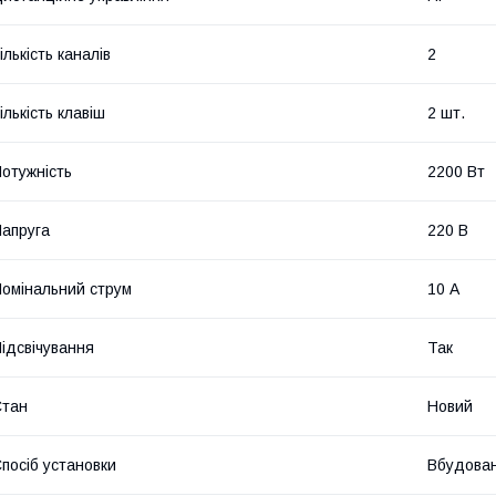
ількість каналів
2
ількість клавіш
2 шт.
отужність
2200 Вт
апруга
220 В
омінальний струм
10 А
ідсвічування
Так
Стан
Новий
посіб установки
Вбудова