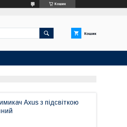
Кошик
Кошик
микач Axus з підсвіткою
йний