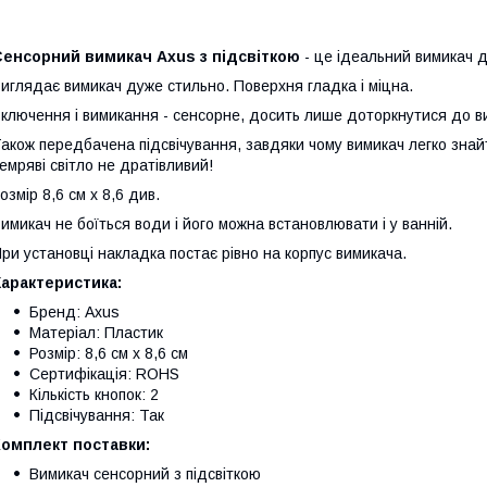
Сенсорний вимикач Axus з підсвіткою
- це ідеальний вимикач 
иглядає вимикач дуже стильно. Поверхня гладка і міцна.
ключення і вимикання - сенсорне, досить лише доторкнутися до в
акож передбачена підсвічування, завдяки чому вимикач легко знайт
емряві світло не дратівливий!
озмір 8,6 см х 8,6 див.
имикач не боїться води і його можна встановлювати і у ванній.
ри установці накладка постає рівно на корпус вимикача.
арактеристика:
Бренд: Axus
Матеріал: Пластик
Розмір: 8,6 см х 8,6 см
Сертифікація: ROHS
Кількість кнопок: 2
Підсвічування: Так
Комплект поставки:
Вимикач сенсорний з підсвіткою