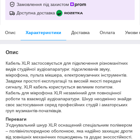
Замовлення під захистом
Доступна доставка
Опис
Характеристики
Доставка
Оплата
Умови 
Опис
Кабель XLR застосовується для підключення різноманітних
видів студійної аудіоапаратури: підсилювачів звуку,
мікрофона, пульта мікшера, електромузичних інструментів.
Завдяки простоті експлуатації та високій якості передачі
сигналу, XLR кабель користується великим попитом.
Кабель для мікрофона XLR незамінний для повноцінної
роботи та взаємодії аудіоапаратури. Шнур неодмінно знайде
своє застосування серед професійних студій і аматорських
груп музикантів-початківців.
Переваги
З'єднувальний шнур XLR оснащений спеціальним полімером
– полівінілхлоридною оболонкою, яка надійно захищає дроти
від зовнішніх механічних пошкоджень та додає зносостійкості.