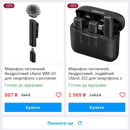
–5%
–5%
Мікрофон петличний
Мікрофон петличний,
бездротовий Ulanzi WM-10
бездротовий, подвійний
для смартфона з роз'ємом
Ulanzi J12 для смартфона з
Type-C
роз'ємом USB Type-C
Готово до відправки
Готово до відправки
887
1 569
₴
₴
934 ₴
1 652 ₴
Купити
Купити
Показати ще