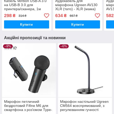
Кабель Vention USB-A 3.0
Аудіокабель для
Ауді
на USB-B 3.0 для
мікрофона Ugreen AV130
мік
принтера/сканера, 1м
XLR (тато) - XLR (мама)
AV13
2м Black (20710)
Fema
298
634
582
₴
₴
314 ₴
667 ₴
(207
Купити
Купити
Акційні пропозиції та новинки
–9%
–6%
Мікрофон петличний
Мікрофон настільний Ugreen
бездротовий Fifine M6 для
CM564 всеспрямований, з
смартфона з роз'ємом Type-
регулюванням гучності
C
(90416)