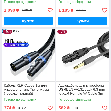
Готово до відправки
Готово до відправки
1 090
1 185
₴
₴
1 200 ₴
1 255 ₴
Купити
Купити
–5%
–5%
Кабель XLR Cabos 1м для
Аудіокабель для мікрофона
мікрофону типу "тато-мама"
UGREEN AV131 Jack 6.3 mm
(трьохконтактний)
to XLR Female AV Cable 3m
Black (20720)
Готово до відправки
Готово до відправки
374
582
₴
₴
394 ₴
613 ₴