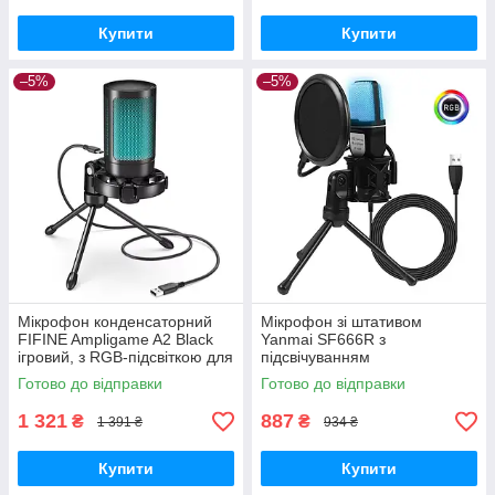
Купити
Купити
–5%
–5%
Мікрофон конденсаторний
Мікрофон зі штативом
FIFINE Ampligame A2 Black
Yanmai SF666R з
ігровий, з RGB-підсвіткою для
підсвічуванням
ноутбуку, ПК, PS4, PS5,
Готово до відправки
Готово до відправки
Macbook
1 321
887
₴
₴
1 391 ₴
934 ₴
Купити
Купити