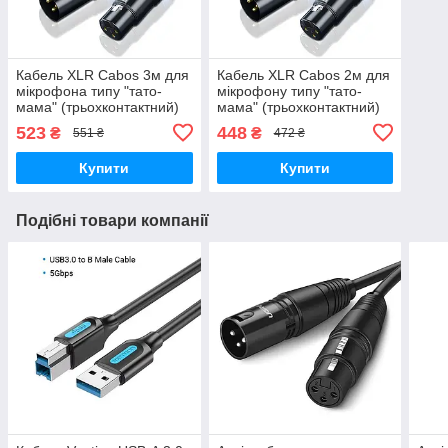
Кабель XLR Cabos 3м для
Кабель XLR Cabos 2м для
мікрофона типу "тато-
мікрофону типу "тато-
мама" (трьохконтактний)
мама" (трьохконтактний)
523
448
₴
₴
551 ₴
472 ₴
Купити
Купити
Подібні товари компанії