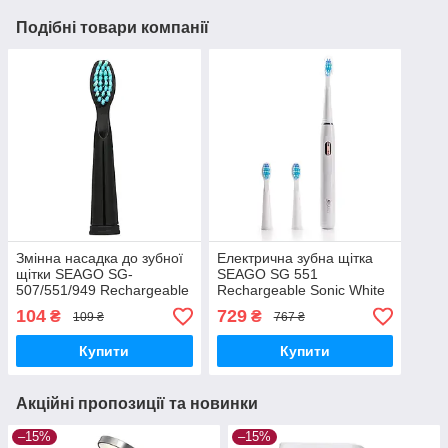
Подібні товари компанії
Змінна насадка до зубної
Електрична зубна щітка
щітки SEAGO SG-
SEAGO SG 551
507/551/949 Rechargeable
Rechargeable Sonic White
Sonic Black (1 шт.)
104
729
₴
₴
109 ₴
767 ₴
Купити
Купити
Акційні пропозиції та новинки
–15%
–15%