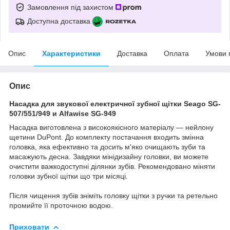
Замовлення під захистом
Доступна доставка
Опис
Характеристики
Доставка
Оплата
Умови 
Опис
Насадка для звукової електричної зубної щітки Seago SG-
507/551/949 и Alfawise SG-949
Насадка виготовлена з високоякісного матеріалу — нейлону
щетини DuPont. До комплекту постачання входить змінна
головка, яка ефективно та досить м'яко очищають зуби та
масажують десна. Завдяки мінідизайну головки, ви можете
очистити важкодоступні ділянки зубів. Рекомендовано міняти
головки зубної щітки що три місяці.
Після чищення зубів зніміть головку щітки з ручки та ретельно
промийте її проточною водою.
Приховати