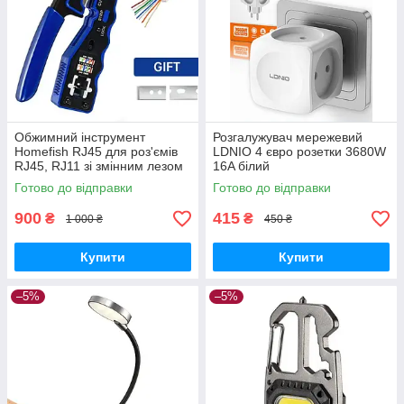
Обжимний інструмент
Розгалужувач мережевий
Homefish RJ45 для роз'ємів
LDNIO 4 євро розетки 3680W
RJ45, RJ11 зі змінним лезом
16A білий
Готово до відправки
Готово до відправки
900
415
₴
₴
1 000 ₴
450 ₴
Купити
Купити
–5%
–5%