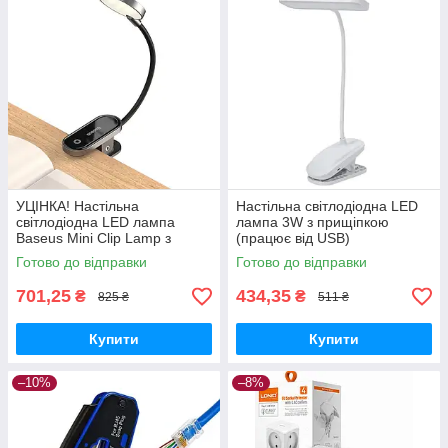
УЦІНКА! Настільна
Настільна світлодіодна LED
світлодіодна LED лампа
лампа 3W з прищіпкою
Baseus Mini Clip Lamp з
(працює від USB)
прищіпкою
Готово до відправки
Готово до відправки
701,25
434,35
₴
₴
825 ₴
511 ₴
Купити
Купити
–10%
–8%