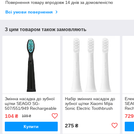
Повернення товару впродовж 14 днів за домовленістю
Всі умови повернення
З цим товаром також замовляють
Змінна насадка до зубної
Набір змінних насадок до
Елек
щітки SEAGO SG-
зубної щітки Xiaomi Mijia
SEA
507/551/949 Rechargeable
Sonic Electric Toothbrush
Rech
Sonic Black (1 шт.)
T100 White (3 шт/
104
729
₴
109 ₴
упаковка)
275
₴
Купити