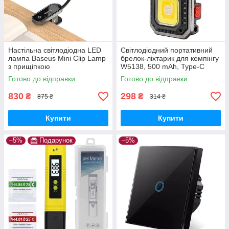
Настільна світлодіодна LED
Світлодіодний портативний
лампа Baseus Mini Clip Lamp
брелок-ліхтарик для кемпінгу
з прищіпкою
W5138, 500 mAh, Type-C
Готово до відправки
Готово до відправки
830
298
₴
₴
875 ₴
314 ₴
Купити
Купити
–5%
Подарунок
–5%