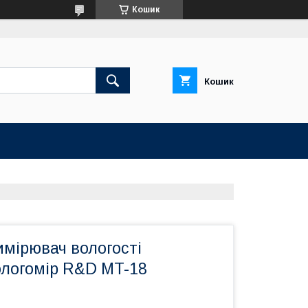
Кошик
Кошик
мірювач вологості
ологомір R&D MT-18