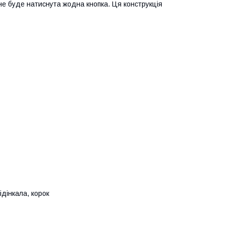
е буде натиснута жодна кнопка. Ця конструкція
бідінкала, корок