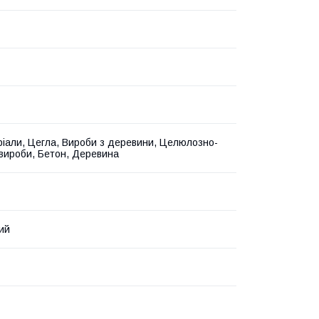
іали, Цегла, Вироби з деревини, Целюлозно-
 вироби, Бетон, Деревина
ий