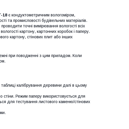
T-18
є кондуктометричним вологоміром,
ті та промисловості будівельних матеріалів.
проводити точні вимірювання вологості всіх
ологості картону, картонних коробок і паперу.
ого картону, стінових плит або інших
ежні при поводженні з цим приладом. Коли
ом.
. таблиці калібрування деревини далі в цьому
о стіни. Режим паперу використовується для
ться для тестування листового каменю/стінових
ми.