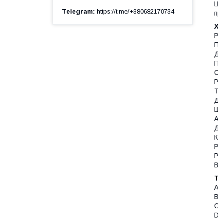
Ц
Telegram
https://t.me/+380682170734
п
Р
П
Д
П
С
Р
Т
Д
Ш
А
Д
К
Р
Р
В
A
B
C
D