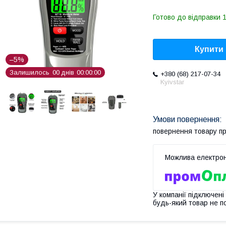
Готово до відправки 1
Купити
–5%
Залишилось
0
0
днів
0
0
0
0
0
0
+380 (68) 217-07-34
Kyivstar
повернення товару п
У компанії підключені
будь-який товар не п