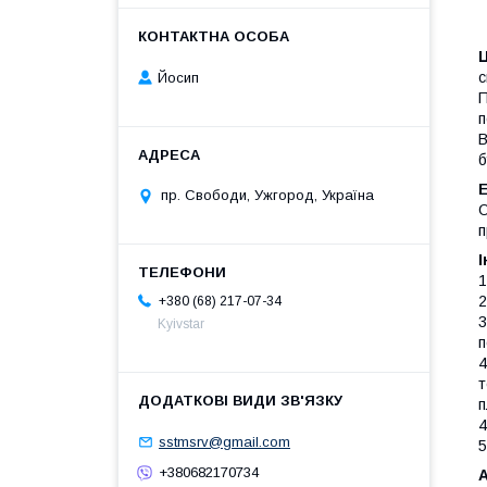
с
Йосип
П
п
В
б
пр. Свободи, Ужгород, Україна
О
п
І
1
2
+380 (68) 217-07-34
3
Kyivstar
п
4
т
п
4
sstmsrv@gmail.com
5
+380682170734