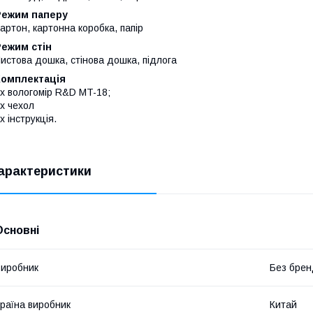
Режим паперу
артон, картонна коробка, папір
Режим стін
истова дошка, стінова дошка, підлога
Комплектація
х вологомір R&D MT-18;
х чехол
х інструкція.
арактеристики
Основні
иробник
Без брен
раїна виробник
Китай