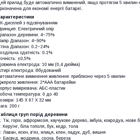
ей прилад буде автоматично вимкнений, якщо протягом 5 хвилин н
ризначена для економії енергії батареї.
Характеристики
К-дисплей з підсвічуванням
ринцип: Електричний опір
іапазон деревини: 4~75%
апір Діапазон: 4~90%
тіна Діапазон: 0.2~24%
оздільна здатність: 0.1%
очність: ±0,5%
овжина електрода: 10 мм (0,4 дюйма)
тирі електрода: Вбудований
втоматичне вимкнення живлення: приблизно через 5 хвилин
жерело живлення: 2*ААА батарейки
орпус вимірювача: АБС-пластик
обоча температура: 0 до 40
озміри: 145 X 67 X 32 мм
ага: 200 г
Таблиця груп порід деревини
: Тік, горіх, афрормозія, каучукове дерево, імбуіа, кокродуа, ніове 
: Керуїнг, біла тополя, бук, кедр, тола
: Лаван, ясен, в'яз, ялиця, клен, падук, дуб, вишня
: Басвуд, модрина, сосна, береза