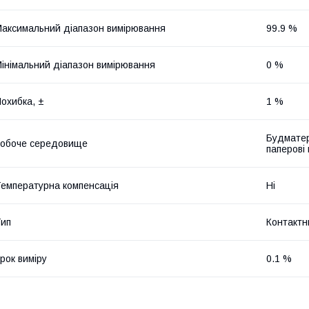
аксимальний діапазон вимірювання
99.9 %
інімальний діапазон вимірювання
0 %
охибка, ±
1 %
Будматер
обоче середовище
паперові
емпературна компенсація
Ні
ип
Контактн
рок виміру
0.1 %