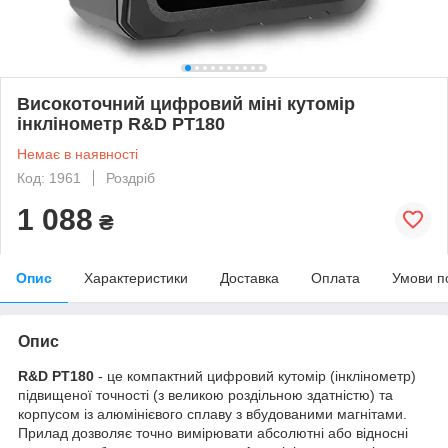
Високоточний цифровий міні кутомір
інклінометр R&D PT180
Немає в наявності
Код: 1961
Роздріб
1 088
₴
Опис
Характеристики
Доставка
Оплата
Умови п
Опис
R&D PT180
- це компактний цифровий кутомір (інклінометр)
підвищеної точності (з великою роздільною здатністю) та
корпусом із алюмінієвого сплаву з вбудованими магнітами.
Прилад дозволяє точно вимірювати абсолютні або відносні