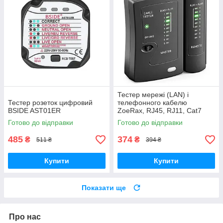
Тестер мережі (LAN) і
Тестер розеток цифровий
телефонного кабелю
BSIDE AST01ER
ZoeRax, RJ45, RJ11, Cat7
Готово до відправки
Готово до відправки
485
374
₴
₴
511 ₴
394 ₴
Купити
Купити
Показати ще
Про нас