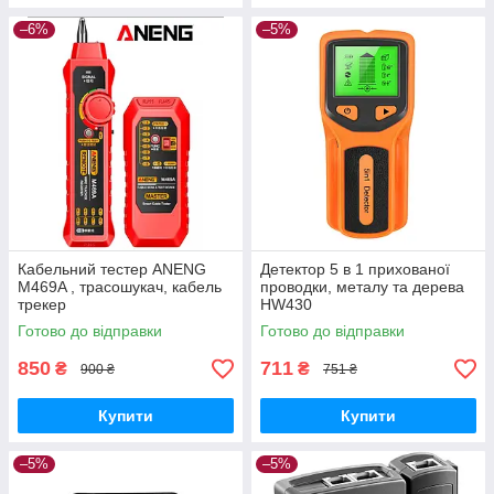
–6%
–5%
Кабельний тестер ANENG
Детектор 5 в 1 прихованої
M469A , трасошукач, кабель
проводки, металу та дерева
трекер
HW430
Готово до відправки
Готово до відправки
850
711
₴
₴
900 ₴
751 ₴
Купити
Купити
–5%
–5%