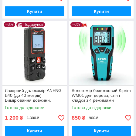
Купити
Купити
–8%
Подарунок
–6%
Лазерний далекомір ANENG
Вологомір безголковий Kiprim
B40 (до 40 метрів)
WM01 для дерева, стін і
Вимірювання довжини,
кладки з 4 режимами
площі, обсягу
Готово до відправки
Готово до відправки
1 200
850
₴
₴
1 300 ₴
900 ₴
Купити
Купити