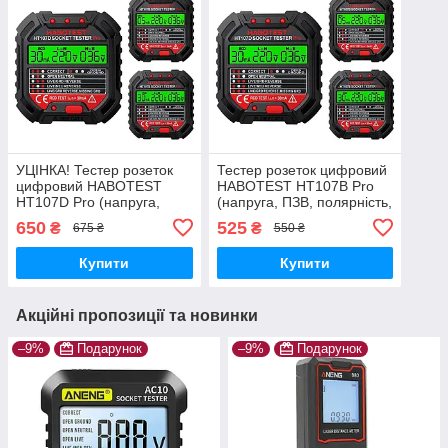
УЦІНКА! Тестер розеток
Тестер розеток цифровий
цифровий HABOTEST
HABOTEST HT107B Pro
HT107D Pro (напруга,
(напруга, ПЗВ, полярність,
ПЗВ, полярність,
заземлення) (US версія +
650
525
₴
₴
675 ₴
550 ₴
заземлення)
перехідник на EU)
Купити
Купити
Акційні пропозиції та новинки
–9%
Подарунок
–9%
Подарунок