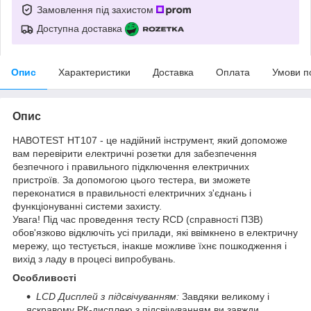
Замовлення під захистом
Доступна доставка
Опис
Характеристики
Доставка
Оплата
Умови п
Опис
HABOTEST HT107 - це надійний інструмент, який допоможе
вам перевірити електричні розетки для забезпечення
безпечного і правильного підключення електричних
пристроїв. За допомогою цього тестера, ви зможете
переконатися в правильності електричних з'єднань і
функціонуванні системи захисту.
Увага! Під час проведення тесту RCD (справності ПЗВ)
обов'язково відключіть усі прилади, які ввімкнено в електричну
мережу, що тестується, інакше можливе їхнє пошкодження і
вихід з ладу в процесі випробувань.
Особливості
LCD Дисплей з підсвічуванням:
Завдяки великому і
яскравому РК-дисплею з підсвічуванням ви завжди