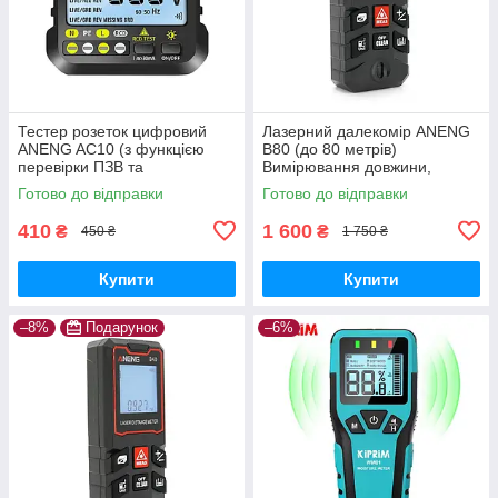
Тестер розеток цифровий
Лазерний далекомір ANENG
ANENG AC10 (з функцією
B80 (до 80 метрів)
перевірки ПЗВ та
Вимірювання довжини,
вольтметром)
площі, обсягу
Готово до відправки
Готово до відправки
410
1 600
₴
₴
450 ₴
1 750 ₴
Купити
Купити
–8%
Подарунок
–6%