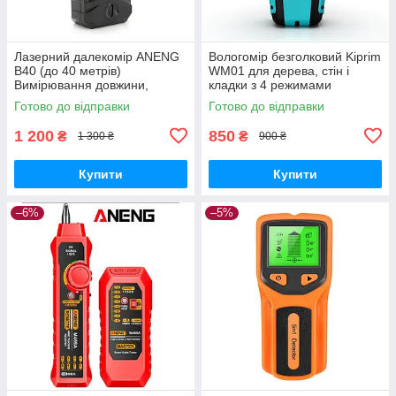
Лазерний далекомір ANENG
Вологомір безголковий Kiprim
B40 (до 40 метрів)
WM01 для дерева, стін і
Вимірювання довжини,
кладки з 4 режимами
площі, обсягу
Готово до відправки
Готово до відправки
1 200
850
₴
₴
1 300 ₴
900 ₴
Купити
Купити
–6%
–5%