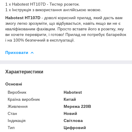
1 x Habotest HT107D - Тестер розеток.
1 x Інструкція з використання англійською мовою.
Habotest HT107D
- доволі корисний прилад, який дасть вам
змогу легко зрозуміти, що відбувається, навіть якщо ви не є
кваліфікованим фахівцем. Просто вставте його в розетку, яку
ви хочете перевірити, і готово! Прилад не потребує батарейок
і на 100% безпечний в експлуатації.
Приховати
Характеристики
Основні
Виробник
Habotest
Країна виробник
Китай
Живлення
Мережа 220В
Стан
Новий
Індикація
Світлова
Тип
Цифровий