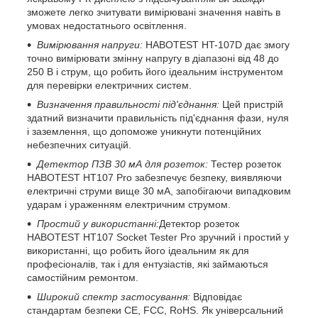
зможете легко зчитувати вимірювані значення навіть в
умовах недостатнього освітлення.
Вимірювання напруги:
HABOTEST HT-107D дає змогу
точно вимірювати змінну напругу в діапазоні від 48 до
250 В і струм, що робить його ідеальним інструментом
для перевірки електричних систем.
Визначення правильності під'єднання:
Цей пристрій
здатний визначити правильність під'єднання фази, нуля
і заземлення, що допоможе уникнути потенційних
небезпечних ситуацій.
Детектор ПЗВ 30 мА для розеток:
Тестер розеток
HABOTEST HT107 Pro забезпечує безпеку, виявляючи
електричні струми вище 30 мА, запобігаючи випадковим
ударам і ураженням електричним струмом.
Простий у використанні:
Детектор розеток
HABOTEST HT107 Socket Tester Pro зручний і простий у
використанні, що робить його ідеальним як для
професіоналів, так і для ентузіастів, які займаються
самостійним ремонтом.
Широкий спектр застосування:
Відповідає
стандартам безпеки CE, FCC, RoHS. Як універсальний