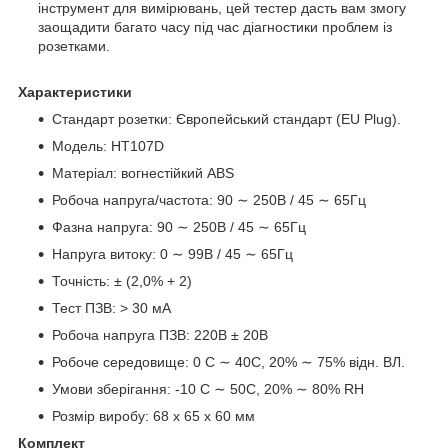
інструмент для вимірювань, цей тестер дасть вам змогу
заощадити багато часу під час діагностики проблем із
розетками.
Характеристики
Стандарт розетки: Європейський стандарт (EU Plug).
Модель: HT107D
Матеріал: вогнестійкий ABS
Робоча напруга/частота: 90 ∼ 250В / 45 ∼ 65Гц
Фазна напруга: 90 ∼ 250В / 45 ∼ 65Гц
Напруга витоку: 0 ∼ 99В / 45 ∼ 65Гц
Точність: ± (2,0% + 2)
Тест ПЗВ: > 30 мА
Робоча напруга ПЗВ: 220В ± 20В
Робоче середовище: 0 C ∼ 40C, 20% ∼ 75% відн. ВЛ.
Умови зберігання: -10 C ∼ 50C, 20% ∼ 80% RH
Розмір виробу: 68 x 65 x 60 мм
Комплект