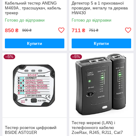
Кабельний тестер ANENG
Детектор 5 в 1 прихованої
M469A , трасошукач, кабель
проводки, металу та дерева
трекер
HW430
Готово до відправки
Готово до відправки
850
711
₴
₴
900 ₴
751 ₴
Купити
Купити
–5%
–5%
Тестер мережі (LAN) і
Тестер розеток цифровий
телефонного кабелю
BSIDE AST01ER
ZoeRax, RJ45, RJ11, Cat7