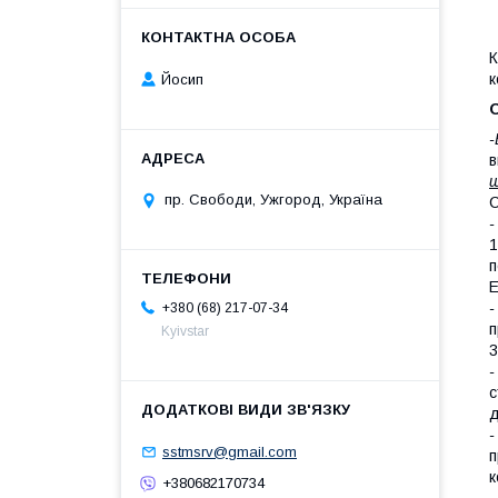
К
к
Йосип
-
в
ш
пр. Свободи, Ужгород, Україна
C
-
1
п
E
-
+380 (68) 217-07-34
п
Kyivstar
3
-
с
д
-
sstmsrv@gmail.com
п
к
+380682170734