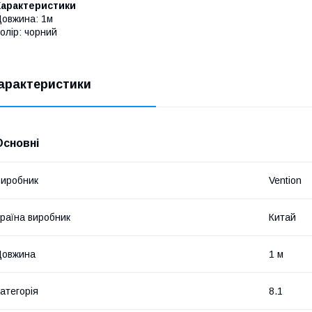
Характеристики
овжина: 1м
олір: чорний
арактеристики
Основні
иробник
Vention
раїна виробник
Китай
Довжина
1 м
атегорія
8.1