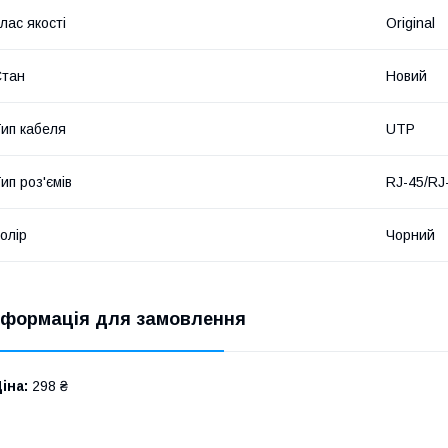
лас якості
Original
Стан
Новий
ип кабеля
UTP
ип роз'ємів
RJ-45/RJ
олір
Чорний
нформація для замовлення
іна:
298 ₴