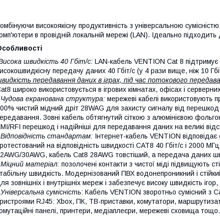
омбінуючи високоякісну продуктивність з універсальною сумісністю,
омп'ютери в провідній локальній мережі (LAN). Ідеально підходить
Особливості
Висока швидкість 40 Гбіт/с:
LAN-кабель VENTION Cat 8 підтримує п
исокошвидкісну передачу даних 40 Гбіт/с (у 4 рази вище, ніж 10 Гбі
видкість передавання даних в іграх, під час потокового переда
at8 широко використовується в ігрових кімнатах, офісах і серверн
 Чудова екранована структура:
мережеві кабелі використовують пр
00% чистий мідний дріт 28WAG для захисту сигналу від перешкод 
ередавання. Зовні кабель обтягнутий сіткою з алюмінієвою фольг
MI/RFI перешкод і надійніші для передавання даних на великі відс
 Відповідність стандартам:
Інтернет-кабель VENTION відповідає с
ротестований на відповідність швидкості CAT8 40 Гбіт/с і 2000 МГц
2AWG/30AWG, кабель Cat8 28AWG товстіший, а передача даних шв
 Міцний матеріал:
позолочені контакти з чистої міді підвищують ст
табільну швидкість. Модернізований ПВХ водонепроникний і стійкий
ля зовнішніх і внутрішніх мереж і забезпечує високу швидкість іго
 Універсальна сумісність
: Кабель VENTION зворотньо сумісний з Ca
ристроями RJ45: Xbox, ПК, ТВ-приставки, комутатори, маршрутиза
омутаційні панелі, принтери, медіаплеєри, мережеві сховища тощо.