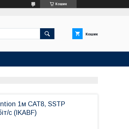
Кошик
Кошик
ntion 1м CAT8, SSTP
іт/c (IKABF)