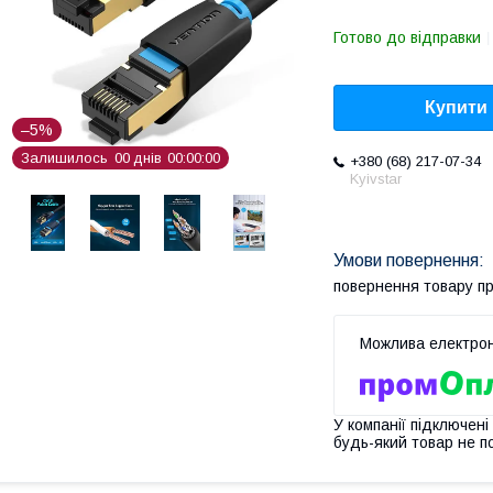
Готово до відправки
Купити
–5%
Залишилось
0
0
днів
0
0
0
0
0
0
+380 (68) 217-07-34
Kyivstar
повернення товару п
У компанії підключені
будь-який товар не п