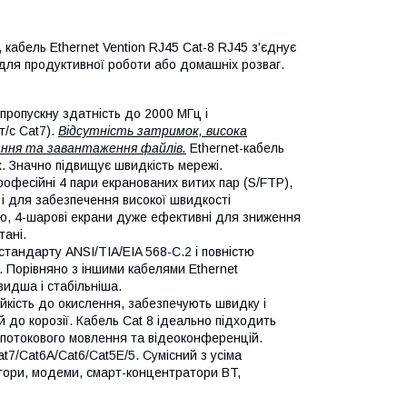
 кабель Ethernet Vention RJ45 Cat-8 RJ45 з'єднує
 для продуктивної роботи або домашніх розваг.
ропускну здатність до 2000 МГц і
т/с Cat7).
Відсутність затримок, висока
вання та завантаження файлів.
Ethernet-кабель
их. Значно підвищує швидкість мережі.
офесійні 4 пари екранованих витих пар (S/FTP),
і для забезпечення високої швидкості
ою, 4-шарові екрани дуже ефективні для зниження
тані.
тандарту ANSI/TIA/EIA 568-C.2 і повністю
. Порівняно з іншими кабелями Ethernet
идша і стабільніша.
ійкість до окислення, забезпечують швидку і
 до корозії. Кабель Cat 8 ідеально підходить
р, потокового мовлення та відеоконференцій.
t7/Cat6A/Cat6/Cat5E/5. Сумісний з усіма
тори, модеми, смарт-концентратори BT,