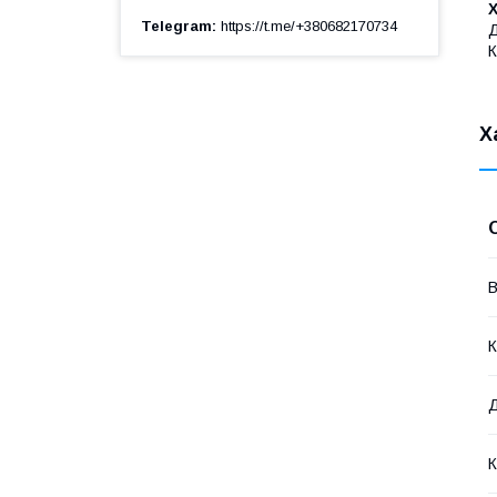
Telegram
https://t.me/+380682170734
Д
К
Х
В
К
К