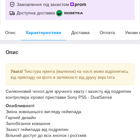
Замовлення під захистом
Доступна доставка
Опис
Характеристики
Доставка
Оплата
Умови 
Опис
Увага!
Текстура принта (малюнок) на чохлі може відрізнятись
від прикладу на фото в залежності від друку верстата.
Силіконовий чохол для зручного хвату і захисту від подряпин
контролера ігрової приставки Sony PS5 - DualSense
Особливості
Зміна зовнішнього вигляду геймпада
Гарний дизайн
Запобігання ковзання
Захист геймпада від подряпин
Вільний доступ до всіх кнопок і роз'ємів