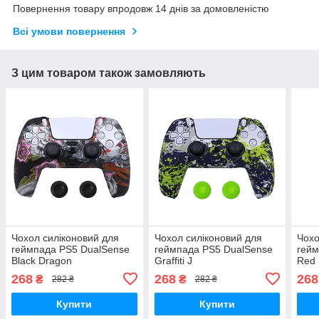
Повернення товару впродовж 14 днів за домовленістю
Всі умови повернення
З цим товаром також замовляють
Чохол силіконовий для
Чохол силіконовий для
Чохо
геймпада PS5 DualSense
геймпада PS5 DualSense
гейм
Black Dragon
Graffiti J
Red 
268
268
268
₴
₴
282 ₴
282 ₴
Купити
Купити