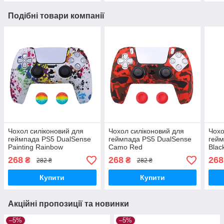
Подібні товари компанії
Чохол силіконовий для
Чохол силіконовий для
Чохо
геймпада PS5 DualSense
геймпада PS5 DualSense
гейм
Painting Rainbow
Camo Red
Blac
268
268
268
₴
₴
282 ₴
282 ₴
Купити
Купити
Акційні пропозиції та новинки
–5%
–5%