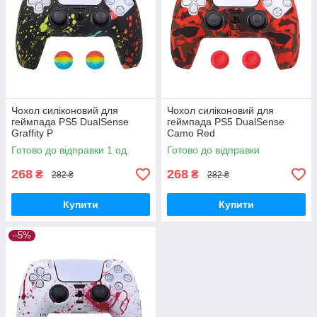
Чохол силіконовий для
Чохол силіконовий для
геймпада PS5 DualSense
геймпада PS5 DualSense
Graffity P
Camo Red
Готово до відправки 1 од.
Готово до відправки
268
268
₴
₴
282 ₴
282 ₴
Купити
Купити
–5%