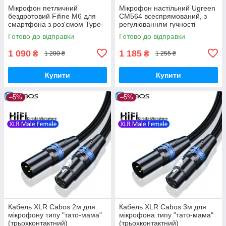
Мікрофон петличний
Мікрофон настільний Ugreen
бездротовий Fifine M6 для
CM564 всеспрямований, з
смартфона з роз'ємом Type-
регулюванням гучності
C
(90416)
Готово до відправки
Готово до відправки
1 090
1 185
₴
₴
1 200 ₴
1 255 ₴
Купити
Купити
–5%
–5%
Кабель XLR Cabos 2м для
Кабель XLR Cabos 3м для
мікрофону типу "тато-мама"
мікрофона типу "тато-мама"
(трьохконтактний)
(трьохконтактний)