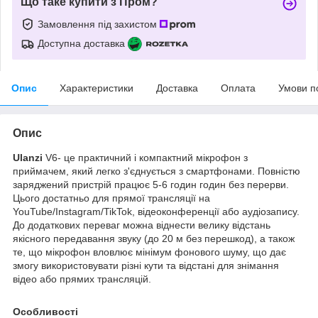
Що таке купити з Пром?
Замовлення під захистом
Доступна доставка
Опис
Характеристики
Доставка
Оплата
Умови п
Опис
Ulanzi
V6- це практичний і компактний мікрофон з
приймачем, який легко з'єднується з смартфонами. Повністю
заряджений пристрій працює 5-6 годин годин без перерви.
Цього достатньо для прямої трансляції на
YouTube/Instagram/TikTok, відеоконференції або аудіозапису.
До додаткових переваг можна віднести велику відстань
якісного передавання звуку (до 20 м без перешкод), а також
те, що мікрофон вловлює мінімум фонового шуму, що дає
змогу використовувати різні кути та відстані для знімання
відео або прямих трансляцій.
Особливості