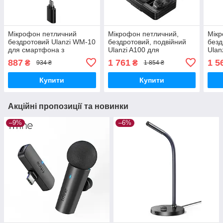
Мікрофон петличний
Мікрофон петличний,
Мікр
бездротовий Ulanzi WM-10
бездротовий, подвійний
безд
для смартфона з
Ulanzi A100 для
Ulan
роз'ємом Type-C
смартфона з роз'ємом
з ро
887
1 761
1 5
₴
₴
934 ₴
1 854 ₴
USB Type-C, 3.5mm
Купити
Купити
Акційні пропозиції та новинки
–9%
–6%