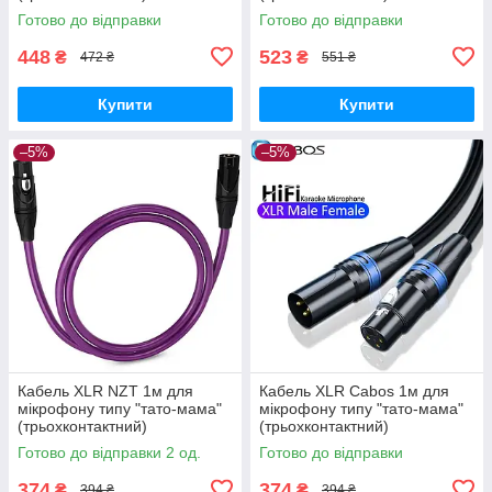
Готово до відправки
Готово до відправки
448
523
₴
₴
472 ₴
551 ₴
Купити
Купити
–5%
–5%
Кабель XLR NZT 1м для
Кабель XLR Cabos 1м для
мікрофону типу "тато-мама"
мікрофону типу "тато-мама"
(трьохконтактний)
(трьохконтактний)
Готово до відправки 2 од.
Готово до відправки
374
374
₴
₴
394 ₴
394 ₴