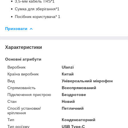
3,5-мм кабель TRS*1
Сумка для зберігання*1
Посібник користувача* 1
Приховати
Характеристики
Основні атрибути
Виробник
Ulanzi
Країна виробник
Китай
Вид
Універсальний мікрофон
Спрямованість
Всеспрямований
Підключення пристрою
Бездротове
Стан
Новий
Спосіб установки/
Петличний
кріплення
Тип
Конденсаторний
Тип роз'єму
USB Type-C