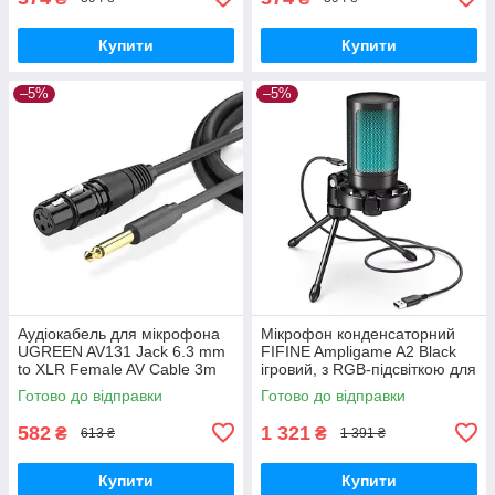
Купити
Купити
–5%
–5%
Аудіокабель для мікрофона
Мікрофон конденсаторний
UGREEN AV131 Jack 6.3 mm
FIFINE Ampligame A2 Black
to XLR Female AV Cable 3m
ігровий, з RGB-підсвіткою для
Black (20720)
ноутбуку, ПК, PS4, PS5,
Готово до відправки
Готово до відправки
Macbook
582
1 321
₴
₴
613 ₴
1 391 ₴
Купити
Купити