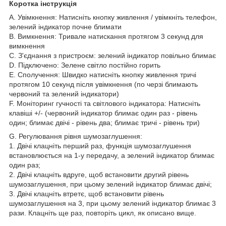
Коротка інструкція
A. Увімкнення: Натисніть кнопку живлення / увімкніть телефон,
зелений індикатор почне блимати
B. Вимкнення: Тривале натискання протягом 3 секунд для
вимкнення
C. З'єднання з пристроєм: зелений індикатор повільно блимає
D. Підключено: Зелене світло постійно горить
E. Сполучення: Швидко натисніть кнопку живлення тричі
протягом 10 секунд після увімкнення (по черзі блимають
червоний та зелений індикатори)
F. Моніторинг гучності та світлового індикатора: Натисніть
клавіші +/- (червоний індикатор блимає один раз - рівень
один; блимає двічі - рівень два; блимає тричі - рівень три)
G. Регулювання рівня шумозаглушення:
1. Двічі клацніть перший раз, функція шумозаглушення
встановлюється на 1-у передачу, а зелений індикатор блимає
один раз;
2. Двічі клацніть вдруге, щоб встановити другий рівень
шумозаглушення, при цьому зелений індикатор блимає двічі;
3. Двічі клацніть втретє, щоб встановити рівень
шумозаглушення на 3, при цьому зелений індикатор блимає 3
рази. Клацніть ще раз, повторіть цикл, як описано вище.