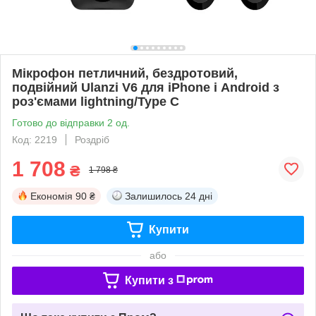
Мікрофон петличний, бездротовий,
подвійний Ulanzi V6 для iPhone і Android з
роз'ємами lightning/Type C
Готово до відправки 2 од.
Код: 2219
Роздріб
1 708
₴
1 798 ₴
Економія
90 ₴
Залишилось
24 дні
Купити
або
Купити з