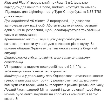
Plug and Play
-Універсальний приймач 3 в 1 ідеально
підходить для вашого iPhone, Android, ноутбука та камери.
Підходить для Lightning, порту Type-C, ноутбука та 3,55 TRS
для камери.
Два передавачі
-V6 містить 2 передавачі, що дозволяє
записувати звук від 2 осіб. Або ви можете використовувати
один з них як резервний, щоб насолоджуватися тривалішим
часом використання.
Кришталево чистий звук з усіх ракурсів-
Подвійне
натискання кнопки гучності для зниження рівня шуму. Ви
можете обирати 3-рівневу ступінь якості запису в будь-якій
ситуації
Вітрозахисна губка пригнічує шум у навколишньому
середовищі
V6 працює на широко поширеній частоті 2,4 ГГц та
забезпечує запис з низькою затримкою
Моніторинг у реальному часі-
Одноразове натискання кнопки
гучності запускає моніторинг у реальному часі, дозволяючи
вам чути свій голос, коли ви говорите в режимі реального часу
Легкий і компактний-
Мініатюрний і досить легкий, щоб його
можна було легко закріпити на сорочках і комірцях із вагою
всього 8г