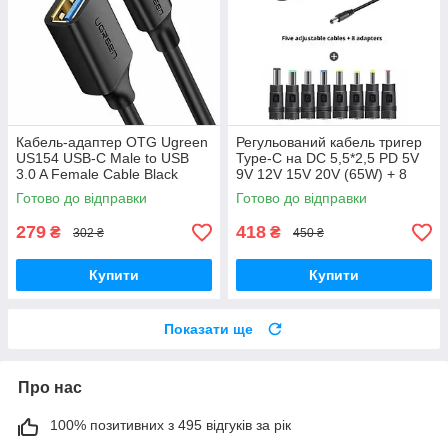
Кабель-адаптер OTG Ugreen
Регульований кабель тригер
US154 USB-C Male to USB
Type-C на DC 5,5*2,5 PD 5V
3.0 A Female Cable Black
9V 12V 15V 20V (65W) + 8
(30701)
перехідників, 65W max
Готово до відправки
Готово до відправки
279
418
₴
₴
302 ₴
450 ₴
Купити
Купити
Показати ще
Про нас
100% позитивних з 495 відгуків за рік