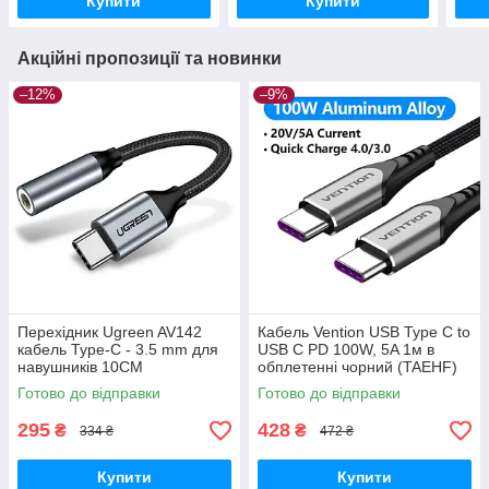
Купити
Купити
Акційні пропозиції та новинки
–12%
–9%
Перехідник Ugreen AV142
Кабель Vention USB Type C to
кабель Type-C - 3.5 mm для
USB C PD 100W, 5A 1м в
навушників 10CM
обплетенні чорний (TAEHF)
Готово до відправки
Готово до відправки
295
428
₴
₴
334 ₴
472 ₴
Купити
Купити