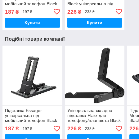
мобільний телефон Black
Black універсальна під
мобільний телефон
187
226
₴
₴
197 ₴
238 ₴
Купити
Купити
Подібні товари компанії
Підставка Essager
Універсальна складна
Підс
універсальна під
підставка Flarx для
Moon
мобільний телефон Black
телефону/планшета Black
Blac
мобі
187
226
226
₴
₴
197 ₴
238 ₴