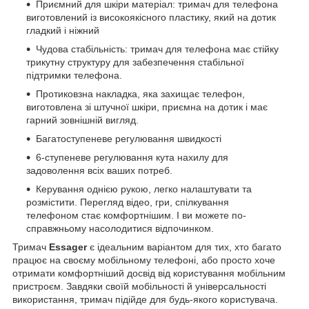
Приємний для шкіри матеріал: тримач для телефона
виготовлений із високоякісного пластику, який на дотик
гладкий і ніжний
Чудова стабільність: тримач для телефона має стійку
трикутну структуру для забезпечення стабільної
підтримки телефона.
Протиковзна накладка, яка захищає телефон,
виготовлена зі штучної шкіри, приємна на дотик і має
гарний зовнішній вигляд.
Багатоступеневе регулювання швидкості
6-ступеневе регулювання кута нахилу для
задоволення всіх ваших потреб.
Керування однією рукою, легко налаштувати та
розмістити. Перегляд відео, гри, спілкування
телефоном стає комфортнішим. І ви можете по-
справжньому насолодитися відпочинком.
Тримач
Essager
є ідеальним варіантом для тих, хто багато
працює на своєму мобільному телефоні, або просто хоче
отримати комфортніший досвід від користування мобільним
пристроєм. Завдяки своїй мобільності й універсальності
використання, тримач підійде для будь-якого користувача.