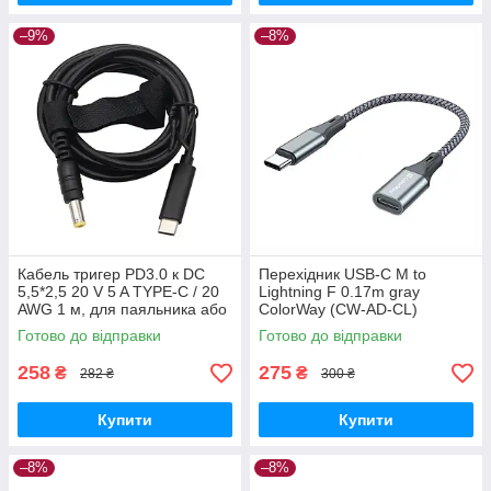
–9%
–8%
Кабель тригер PD3.0 к DC
Перехідник USB-C M to
5,5*2,5 20 V 5 A TYPE-C / 20
Lightning F 0.17m gray
AWG 1 м, для паяльника або
ColorWay (CW-AD-CL)
ноутбука 65W max
Готово до відправки
Готово до відправки
258
275
₴
₴
282 ₴
300 ₴
Купити
Купити
–8%
–8%