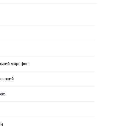
льний мікрофон
мований
ове
ий