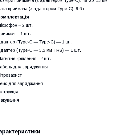
озміри приймача (з адаптером Type-C): 48*25*13 мм
ага приймача (з адаптером Type-C): 9,6 г
Комплектація
ікрофон – 2 шт.
риймач – 1 шт.
даптер (Type-C — Type-C) — 1 шт.
даптер (Type-C — 3,5 мм TRS) — 1 шт.
агнітне кріплення - 2 шт.
абель для заряджання
ітрозахист
ейс для заряджання
нструкція
акування
арактеристики