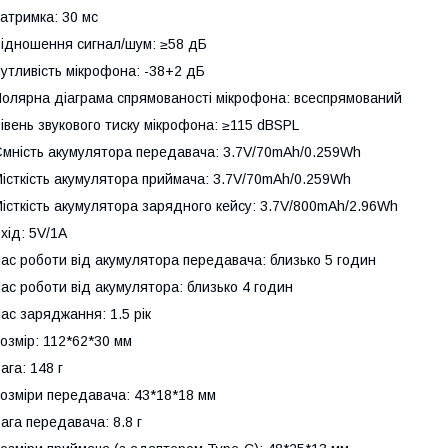
атримка: 30 мс
ідношення сигнал/шум: ≥58 дБ
утливість мікрофона: -38+2 дБ
олярна діаграма спрямованості мікрофона: всеспрямований
івень звукового тиску мікрофона: ≥115 dBSPL
мність акумулятора передавача: 3.7V/70mAh/0.259Wh
істкість акумулятора приймача: 3.7V/70mAh/0.259Wh
істкість акумулятора зарядного кейсу: 3.7V/800mAh/2.96Wh
хід: 5V/1A
ас роботи від акумулятора передавача: близько 5 годин
ас роботи від акумулятора: близько 4 годин
ас заряджання: 1.5 рік
озмір: 112*62*30 мм
ага: 148 г
озміри передавача: 43*18*18 мм
ага передавача: 8.8 г