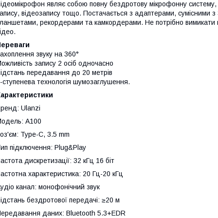
ідеомікрофон являє собою повну бездротову мікрофонну систему,
апису, відеозапису тощо. Постачається з адаптерами, сумісними з 
ланшетами, рекордерами та камкордерами. Не потрібно вимикати п
ідео.
Переваги
ахоплення звуку на 360°
ожливість запису 2 осіб одночасно
ідстань передавання до 20 метрів
-ступенева технологія шумозаглушення.
Характеристики
ренд: Ulanzi
одель: A100
оз'єм: Type-C, 3.5 mm
ип підключення: Plug&Play
астота дискретизації: 32 кГц 16 біт
астотна характеристика: 20 Гц-20 кГц
удіо канал: монофонічний звук
ідстань бездротової передачі: ≥20 м
ередавання даних: Bluetooth 5.3+EDR