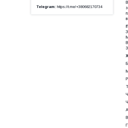
В
Telegram
https://t.me/+380682170734
з
п
в
З
М
В
3
Б
М
Р
Т
Ч
Ч
А
В
П