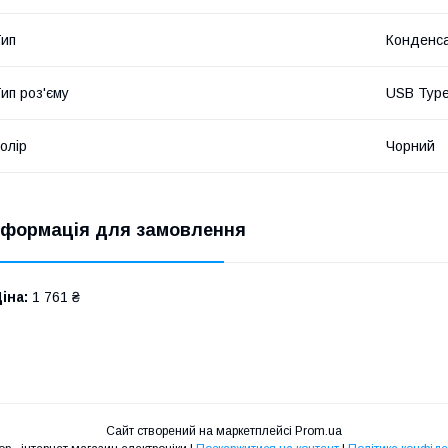
ип
Конденс
ип роз'єму
USB Typ
олір
Чорний
нформація для замовлення
іна:
1 761 ₴
Сайт створений на маркетплейсі
Prom.ua