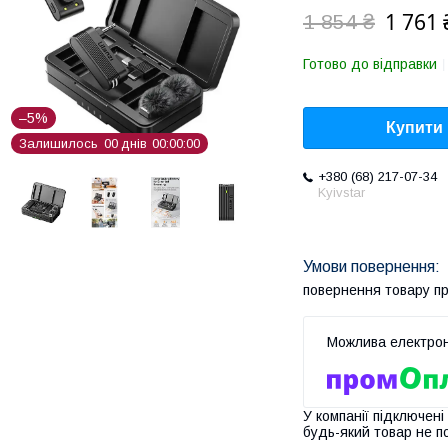
1 761 
1 854 ₴
Готово до відправки
–5%
Купити
Залишилось
0
0
днів
0
0
0
0
0
0
+380 (68) 217-07-34
Kyivstar
повернення товару п
У компанії підключені
будь-який товар не п