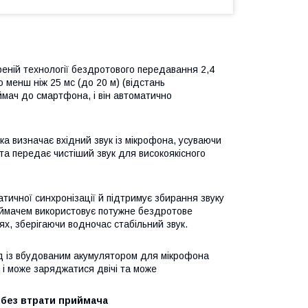
еній технології бездротового передавання 2,4
 менш ніж 25 мс (до 20 м) (відстань
ймач до смартфона, і він автоматично
 визначає вхідний звук із мікрофона, усуваючи
і та передає чистіший звук для високоякісного
ичної синхронізації й підтримує збирання звуку
риймачем використовує потужне бездротове
ях, зберігаючи водночас стабільний звук.
д із вбудованим акумулятором для мікрофона
 і може заряджатися двічі та може
 без втрати приймача