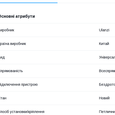
Основні атрибути
иробник
Ulanzi
раїна виробник
Китай
Вид
Універса
прямованість
Всеспря
ідключення пристрою
Бездрот
Стан
Новий
посіб установки/кріплення
Петличн