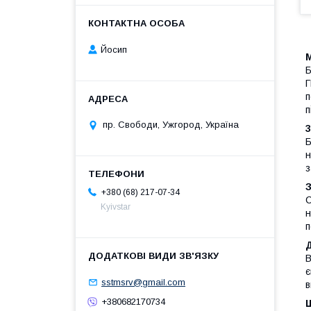
Йосип
М
Б
Г
п
п
пр. Свободи, Ужгород, Україна
3
Б
н
з
З
+380 (68) 217-07-34
С
Kyivstar
н
п
Д
В
є
sstmsrv@gmail.com
в
+380682170734