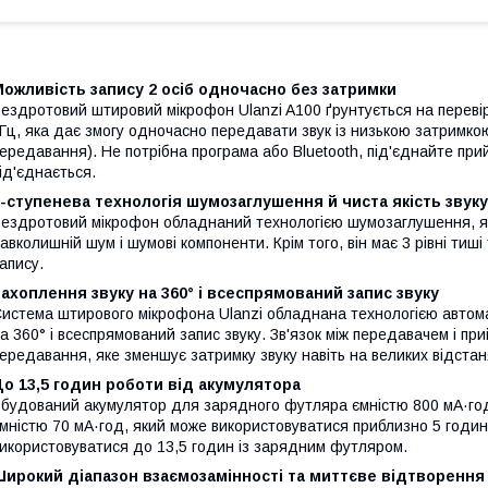
ожливість запису 2 осіб одночасно без затримки
ездротовий штировий мікрофон Ulanzi A100 ґрунтується на перевір
Гц, яка дає змогу одночасно передавати звук із низькою затримкою
ередавання). Не потрібна програма або Bluetooth, під'єднайте при
ід'єднається.
-ступенева технологія шумозаглушення й чиста якість звуку
ездротовий мікрофон обладнаний технологією шумозаглушення, яка
авколишній шум і шумові компоненти. Крім того, він має 3 рівні тиш
апису.
ахоплення звуку на 360° і всеспрямований запис звуку
истема штирового мікрофона Ulanzi обладнана технологією автомат
а 360° і всеспрямований запис звуку. Зв'язок між передавачем і п
ередавання, яке зменшує затримку звуку навіть на великих відстан
о 13,5 годин роботи від акумулятора
будований акумулятор для зарядного футляра ємністю 800 мА·го
мністю 70 мА·год, який може використовуватися приблизно 5 годин
икористовуватися до 13,5 годин із зарядним футляром.
Широкий діапазон взаємозамінності та миттєве відтворення