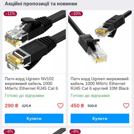
Акційні пропозиції та новинки
–11%
–10%
Патч-корд Ugreen NV102
Патч корд Ugreen мережевий
мережевий кабель 1000
кабель 1000 Mбіт\с Ethernet
Mбит\с Ethernet RJ45 Cat 6
RJ45 Cat 6 круглий 10М Black
плоский 5М Black (50176)
(NW102) 20164
Готово до відправки
Готово до відправки
290
450
₴
₴
325 ₴
500 ₴
Купити
Купити
–9%
–9%