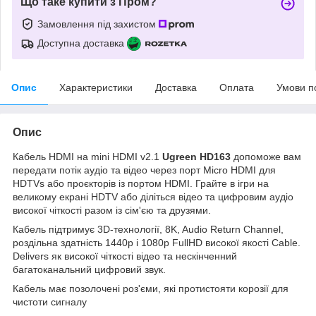
Що таке купити з Пром?
Замовлення під захистом
Доступна доставка
Опис
Характеристики
Доставка
Оплата
Умови п
Опис
Кабель HDMI на mini HDMI v2.1
Ugreen HD163
допоможе вам
передати потік аудіо та відео через порт Micro HDMI для
HDTVs або проєкторів із портом HDMI. Грайте в ігри на
великому екрані HDTV або діліться відео та цифровим аудіо
високої чіткості разом із сім'єю та друзями.
Кабель підтримує 3D-технології, 8K, Audio Return Channel,
роздільна здатність 1440p і 1080p FullHD високої якості Cable.
Delivers як високої чіткості відео та нескінченний
багатоканальний цифровий звук.
Кабель має позолочені роз'єми, які протистояти корозії для
чистоти сигналу