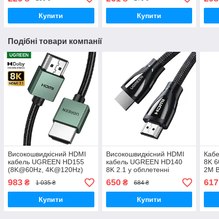
Купити
Купити
Подібні товари компанії
Високошвидкісний HDMI
Високошвидкісний HDMI
Кабе
кабель UGREEN HD155
кабель UGREEN HD140
8K 6
(8K@60Hz, 4K@120Hz)
8K 2.1 у обплетенні
2M B
HDMI 2.1 у нейлоновому
чорний 2м (80403)
983
650
617
₴
₴
1 035 ₴
684 ₴
обплетенні 3м чорний
(15966)
Купити
Купити