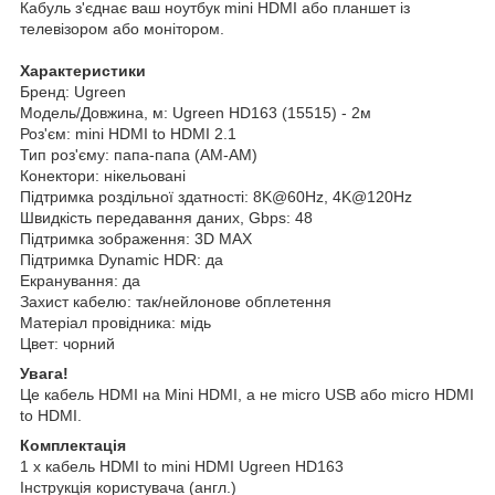
Кабуль з'єднає ваш ноутбук mini HDMI або планшет із
телевізором або монітором.
Характеристики
Бренд: Ugreen
Модель/Довжина, м: Ugreen HD163 (15515) - 2м
Роз'єм: mini HDMI to HDMI 2.1
Тип роз'єму: папа-папа (AM-AM)
Конектори: нікельовані
Підтримка роздільної здатності: 8K@60Hz, 4K@120Hz
Швидкість передавання даних, Gbps: 48
Підтримка зображення: 3D MAX
Підтримка Dynamic HDR: да
Екранування: да
Захист кабелю: так/нейлонове обплетення
Матеріал провідника: мідь
Цвет: чорний
Увага!
Це кабель HDMI на Mini HDMI, а не micro USB або micro HDMI
to HDMI.
Комплектація
1 х кабель HDMI to mini HDMI Ugreen HD163
Інструкція користувача (англ.)