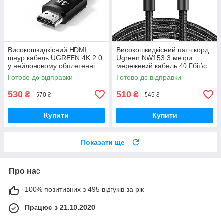
Високошвидкісний HDMI
Високошвидкісний патч корд
шнур кабель UGREEN 4K 2.0
Ugreen NW153 3 метри
у нейлоновому обплетенні
мережевий кабель 40 Гбіт\с
чорний 2м (HD119) 40101
Ethernet RJ45 Cat 8 круглий
Готово до відправки
Готово до відправки
(80432)
530
510
₴
₴
570 ₴
545 ₴
Купити
Купити
Показати ще
Про нас
100% позитивних з 495 відгуків за рік
Працює з 21.10.2020