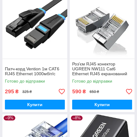
Роз'єм RJ45 конектор
Патч-корд Vention 1м CAT6
UGREEN NW111 Cat6
RJ45 Ethernet 1000мбіт/c
Ethernet RJ45 екранований
кришталевий роз'єм (упак
Готово до відправки
Готово до відправки
100 шт (упак 50 шт) прозорий
(50962)
295
590
₴
₴
325 ₴
650 ₴
Купити
Купити
–9%
–8%