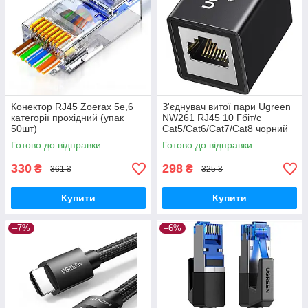
Конектор RJ45 Zoerax 5e,6
З'єднувач витої пари Ugreen
категорії прохідний (упак
NW261 RJ45 10 Гбіт/с
50шт)
Cat5/Cat6/Cat7/Cat8 чорний
(25964)
Готово до відправки
Готово до відправки
330
298
₴
₴
361 ₴
325 ₴
Купити
Купити
–7%
–6%