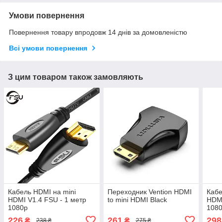
Умови повернення
Повернення товару впродовж 14 днів за домовленістю
Всі умови повернення
З цим товаром також замовляють
Кабель HDMI на mini
Переходник Vention HDMI
Кабе
HDMI V1.4 FSU - 1 метр
to mini HDMI Black
HDMI
1080p
108
226
261
298
₴
₴
238 ₴
275 ₴