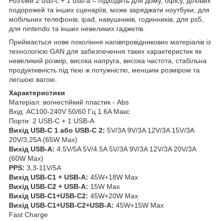
Роз'єми 2 usb-c + 1 usb-a – підходить для дому, офісу, ділових
подорожей та інших сценаріїв, може заряджати ноутбуки, для
мобільних телефонів, ipad, навушників, годинників, для ps5,
для nintendo та інших невеликих гаджетів.
Приймається нове покоління напівпровідникових матеріалів із
технологією GAN для забезпечення таких характеристик як
невеликий розмір, висока напруга, висока частота, стабільна
продуктивність під тією ж потужністю, меншим розміром та
легшою вагою.
Характеристики
Матеріал: вогнестійкий пластик - Abs
Вхід: AC100-240V 50/60 Гц 1.6A Макс
Порти: 2 USB-C + 1 USB-A
Вихід USB-C 1 або USB-C 2:
5V/3A 9V/3A 12V/3A 15V/3A
20V/3,25A (65W Max)
Вихід USB-A:
4.5V/5A 5V/4.5A 5V/3A 9V/3A 12V/3A 20V/3A
(60W Max)
PPS:
3,3-11V/5A
Вихід USB-C1 + USB-A:
45W+18W Max
Вихід USB-C2 + USB-A:
15W Max
Вихід USB-C1+USB-C2:
45W+20W Max
Вихід USB-C1+USB-C2+USB-A:
45W+15W Max
Fast Charge