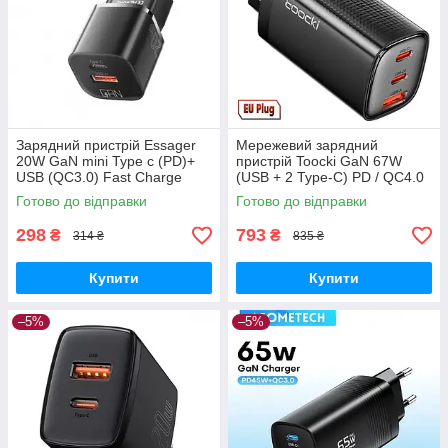
Зарядний пристрій Essager
Мережевий зарядний
20W GaN mini Type c (PD)+
пристрій Toocki GaN 67W
USB (QC3.0) Fast Charge
(USB + 2 Type-C) PD / QC4.0
Black
Готово до відправки
Готово до відправки
298
793
₴
₴
314 ₴
835 ₴
Купити
Купити
–5%
–5%