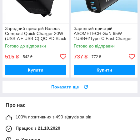
Зарядний пристрій Baseus
Зарядний пристрій
Compact Quick Charger 20W
ASOMETECH GaN 65W
(USB-A + USB-C) QC PD Black
1USB+2Type-C Fast Charger
Black
Готово до відправки
Готово до відправки
515
737
₴
₴
542 ₴
772 ₴
Купити
Купити
Показати ще
Про нас
100% позитивних з 490 відгуків за рік
Працює з 21.10.2020
м. Ужгород