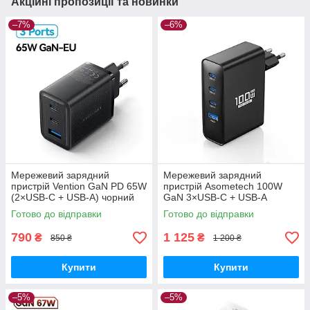
Акційні пропозиції та новинки
–7%
–6%
Мережевий зарядний
Мережевий зарядний
пристрій Vention GaN PD 65W
пристрій Asometech 100W
(2×USB-C + USB-A) чорний
GaN 3×USB-C + USB-A
(FERB0)
чорний (RCE-10001)
Готово до відправки
Готово до відправки
790
1 125
₴
₴
850 ₴
1 200 ₴
Купити
Купити
–5%
–5%