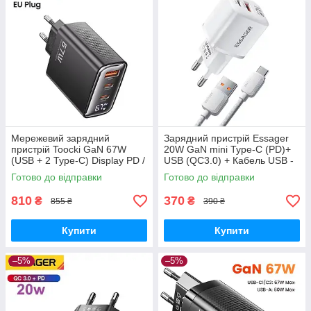
Мережевий зарядний
Зарядний пристрій Essager
пристрій Toocki GaN 67W
20W GaN mini Type-С (PD)+
(USB + 2 Type-C) Display PD /
USB (QC3.0) + Кабель USB -
QC4.0 Black
Type-С 1м Білий
Готово до відправки
Готово до відправки
810
370
₴
₴
855 ₴
390 ₴
Купити
Купити
–5%
–5%