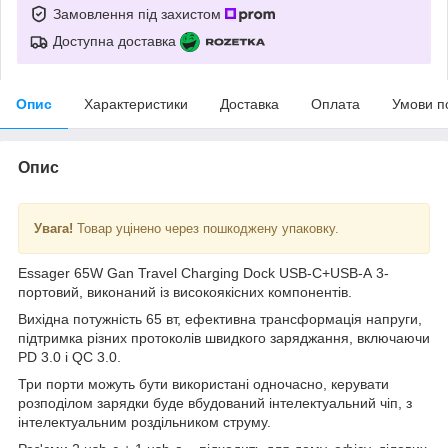
Замовлення під захистом
Доступна доставка
Опис
Характеристики
Доставка
Оплата
Умови п
Опис
Увага!
Товар уцінено через пошкоджену упаковку.
Essager 65W Gan Travel Charging Dock USB-C+USB-A 3-
портовий, виконаний із високоякісних компонентів.
Вихідна потужність 65 вт, ефективна трансформація напруги,
підтримка різних протоколів швидкого заряджання, включаючи
PD 3.0 і QC 3.0.
Три порти можуть бути використані одночасно, керувати
розподілом зарядки буде вбудований інтелектуальний чіп, з
інтелектуальним роздільником струму.