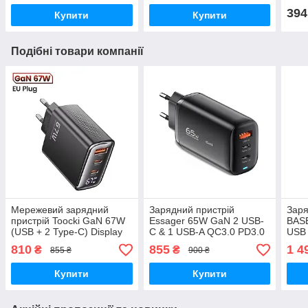
394
Купити
Купити
Подібні товари компанії
Мережевий зарядний
Зарядний пристрій
Заря
пристрій Toocki GaN 67W
Essager 65W GaN 2 USB-
BAS
(USB + 2 Type-C) Display
С & 1 USB-A QC3.0 PD3.0
USB 
PD / QC4.0 Black
Fast Charge
65Вт
810
855
1 4
₴
₴
855 ₴
900 ₴
Кабе
Купити
Купити