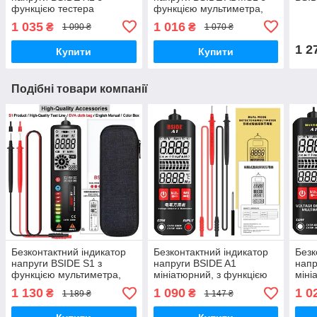
функцією тестера
функцією мультиметра,
тестера, вимірювача
1 035
1 016
₴
₴
1 090 ₴
1 070 ₴
напруги
1 2
Купити
Купити
Подібні товари компанії
Безконтактний індикатор
Безконтактний індикатор
Безк
напруги BSIDE S1 з
напруги BSIDE A1
нап
функцією мультиметра,
мініатюрний, з функцією
міні
тестера, вимірювача
мультиметра, тестера
муль
1 130
1 090
1 0
₴
₴
1 189 ₴
1 147 ₴
напруги
кейс