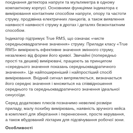
поєднання детектора напруги та мультиметра в одному
компактному корпусі. Основними функціями індикатора є
вимірювання контактним способом напруги, опору та частоти
струму, продзвінка електричних ланцюгів, а також виявлення
наявності наявності струму в дротах і деталях безконтактним
способом.
Індикатор підтримує True RMS, що означає «чисте
середньоквадратичне значення» струму. Прилади класу «True
RMS» вимірюють ефективне значення змінного струму,
незалежно від форми його кривої. Звичайні (попередньо
прості та дешеві) вимірювачі, працюють за принципом
«середнього значення показань середньоквадратичного
значення». Це найпоширеніший і найпростіший спосіб
вимірювання. Вхідний сигнал випрямляється, визначається
його середнє значення і множиться на співвідношення
середнього та середньоквадратичного значення ідеальної
синусоїди.
Серед додаткових плюсів позначимо невеликі розміри
приладу, малу похибку вимірювань, наявність зручного кейса
в комплекті для зберігання і перенесення, просте керування,
а також вбудований ліхтарик для підсвічування робочої зони.
Особливості