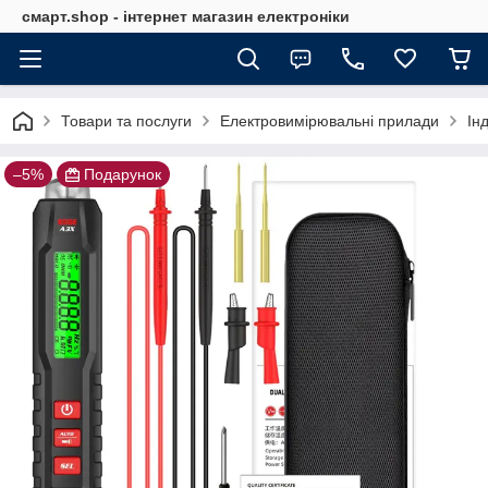
смарт.shop - інтернет магазин електроніки
Товари та послуги
Електровимірювальні прилади
Ін
–5%
Подарунок