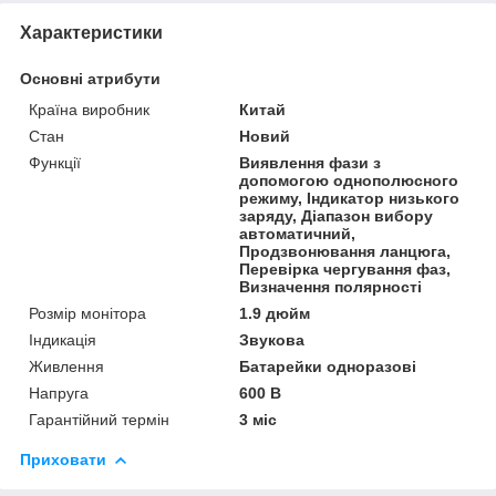
Характеристики
Основні атрибути
Країна виробник
Китай
Стан
Новий
Функції
Виявлення фази з
допомогою однополюсного
режиму, Індикатор низького
заряду, Діапазон вибору
автоматичний,
Продзвонювання ланцюга,
Перевірка чергування фаз,
Визначення полярності
Розмір монітора
1.9 дюйм
Індикація
Звукова
Живлення
Батарейки одноразові
Напруга
600 В
Гарантійний термін
3 міс
Приховати