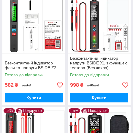
Безконтактний індикатор
Безконтактний індикатор
напруги BSIDE X1 з функцією
фази та напруги BSIDE Z2
тестера (Без чохла)
Готово до відправки
Готово до відправки
582
998
₴
₴
613 ₴
1 051 ₴
Купити
Купити
–5%
Подарунок
–5%
Подарунок