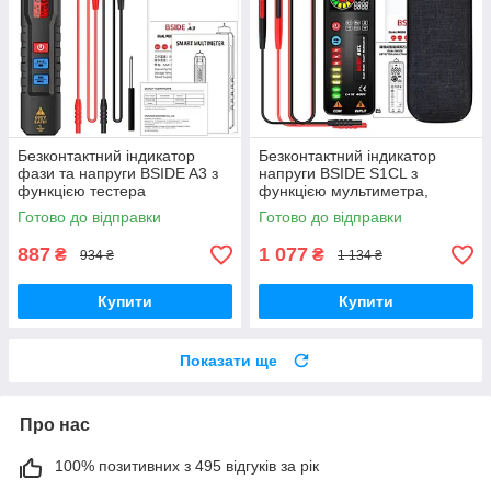
Безконтактний індикатор
Безконтактний індикатор
фази та напруги BSIDE A3 з
напруги BSIDE S1CL з
функцією тестера
функцією мультиметра,
тестера, вимірювача напруги
Готово до відправки
Готово до відправки
887
1 077
₴
₴
934 ₴
1 134 ₴
Купити
Купити
Показати ще
Про нас
100% позитивних з 495 відгуків за рік