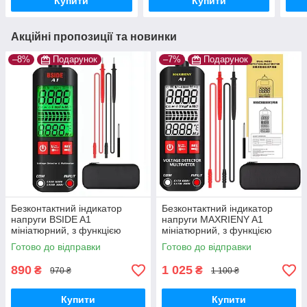
Купити
Купити
Акційні пропозиції та новинки
–8%
Подарунок
–7%
Подарунок
Безконтактний індикатор
Безконтактний індикатор
напруги BSIDE A1
напруги MAXRIENY A1
мініатюрний, з функцією
мініатюрний, з функцією
мультиметра, тестера (з
мультиметра, тестера (з
Готово до відправки
Готово до відправки
кейсом)
кейсом)
890
1 025
₴
₴
970 ₴
1 100 ₴
Купити
Купити