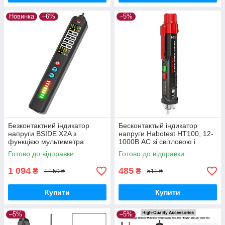
Новинка
–6%
–5%
Безконтактний індикатор
Бесконтактый індикатор
напруги BSIDE X2A з
напруги Habotest HT100, 12-
функцією мультиметра
1000В AC зі світловою і
звуковою індикацією
Готово до відправки
Готово до відправки
1 094
485
₴
₴
1 159 ₴
511 ₴
Купити
Купити
–5%
–5%