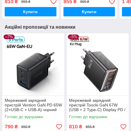
810
855
1 4
₴
₴
855 ₴
900 ₴
Кабе
Купити
Купити
Акційні пропозиції та новинки
–7%
–5%
Мережевий зарядний
Мережевий зарядний
пристрій Vention GaN PD 65W
пристрій Toocki GaN 67W
(2×USB-C + USB-A) чорний
(USB + 2 Type-C) Display PD /
(FERB0)
QC4.0 Black
Готово до відправки
Готово до відправки
790
810
₴
₴
850 ₴
855 ₴