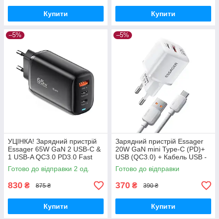
Купити
Купити
–5%
–5%
УЦІНКА! Зарядний пристрій
Зарядний пристрій Essager
Essager 65W GaN 2 USB-С &
20W GaN mini Type-С (PD)+
1 USB-A QC3.0 PD3.0 Fast
USB (QC3.0) + Кабель USB -
Charge
Type-С 1м Білий
Готово до відправки 2 од.
Готово до відправки
830
370
₴
₴
875 ₴
390 ₴
Купити
Купити