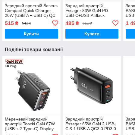
Зарядний пристрій Baseus
Зарядний пристрій
Заря
Compact Quick Charger
Essager 33W GaN PD
BAS
20W (USB-A + USB-C) QC
USB-C+USB-A Black
USB 
PD Black
65Вт
515
485
1 4
₴
₴
542 ₴
511 ₴
Кабе
Купити
Купити
Подібні товари компанії
Мережевий зарядний
Зарядний пристрій
Заря
пристрій Toocki GaN 67W
Essager 65W GaN 2 USB-
BAS
(USB + 2 Type-C) Display
С & 1 USB-A QC3.0 PD3.0
USB 
PD / QC4.0 Black
Fast Charge
65Вт