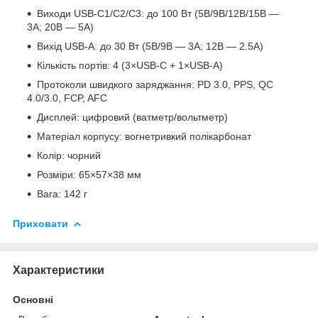
Виходи USB-C1/C2/C3: до 100 Вт (5В/9В/12В/15В —
3А; 20В — 5А)
Вихід USB-A: до 30 Вт (5В/9В — 3А; 12В — 2.5А)
Кількість портів: 4 (3×USB-C + 1×USB-A)
Протоколи швидкого заряджання: PD 3.0, PPS, QC
4.0/3.0, FCP, AFC
Дисплей: цифровий (ватметр/вольтметр)
Матеріал корпусу: вогнетривкий полікарбонат
Колір: чорний
Розміри: 65×57×38 мм
Вага: 142 г
Приховати
Характеристики
Основні