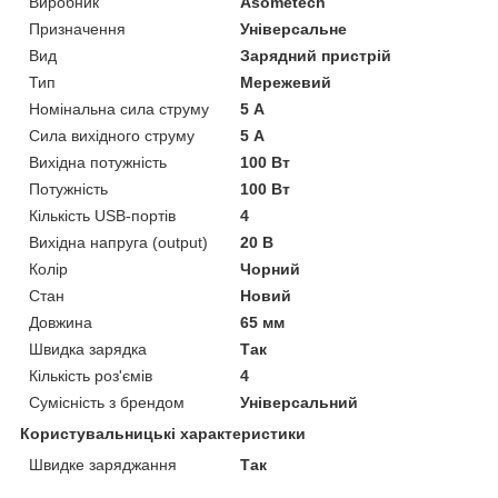
Виробник
Asometech
Призначення
Універсальне
Вид
Зарядний пристрій
Тип
Мережевий
Номінальна сила струму
5 А
Сила вихідного струму
5 А
Вихідна потужність
100 Вт
Потужність
100 Вт
Кількість USB-портів
4
Вихідна напруга (output)
20 В
Колір
Чорний
Стан
Новий
Довжина
65 мм
Швидка зарядка
Так
Кількість роз'ємів
4
Сумісність з брендом
Універсальний
Користувальницькі характеристики
Швидке заряджання
Так