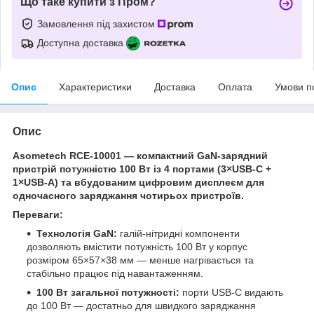
Що таке купити з Пром?
Замовлення під захистом
Доступна доставка
Опис
Характеристики
Доставка
Оплата
Умови п
Опис
Asometech RCE-10001 — компактний GaN-зарядний
пристрій потужністю 100 Вт із 4 портами (3×USB-C +
1×USB-A) та вбудованим цифровим дисплеєм для
одночасного заряджання чотирьох пристроїв.
Переваги:
Технологія GaN:
галій-нітридні компоненти
дозволяють вмістити потужність 100 Вт у корпус
розміром 65×57×38 мм — менше нагрівається та
стабільно працює під навантаженням.
100 Вт загальної потужності:
порти USB-C видають
до 100 Вт — достатньо для швидкого заряджання