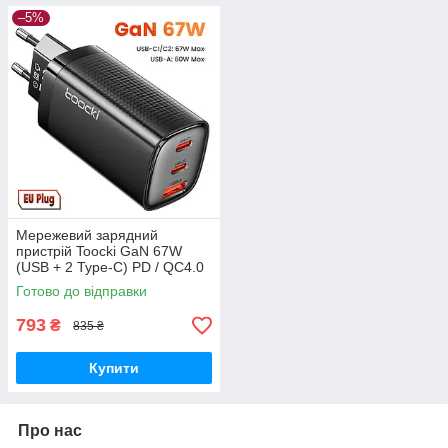
–5%
Мережевий зарядний
пристрій Toocki GaN 67W
(USB + 2 Type-C) PD / QC4.0
Black
Готово до відправки
793
₴
835 ₴
Купити
Про нас