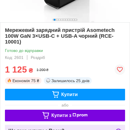
Мережевий зарядний пристрій Asometech
100W GaN 3×USB-C + USB-A чорний (RCE-
10001)
Готово до відправки
Код: 2601
Роздріб
1 125
₴
1 200 ₴
Економія
75 ₴
Залишилось
25 днів
Купити
або
Купити з