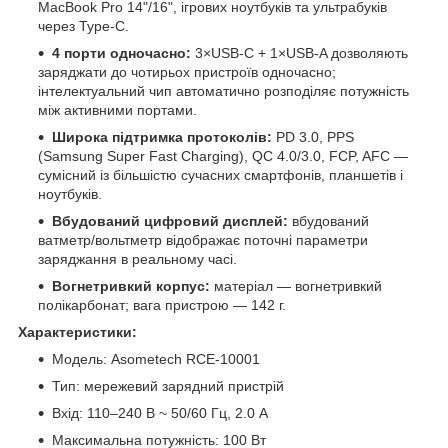
MacBook Pro 14"/16", ігрових ноутбуків та ультрабуків
через Type-C.
4 порти одночасно:
3×USB-C + 1×USB-A дозволяють
заряджати до чотирьох пристроїв одночасно;
інтелектуальний чип автоматично розподіляє потужність
між активними портами.
Широка підтримка протоколів:
PD 3.0, PPS
(Samsung Super Fast Charging), QC 4.0/3.0, FCP, AFC —
сумісний із більшістю сучасних смартфонів, планшетів і
ноутбуків.
Вбудований цифровий дисплей:
вбудований
ватметр/вольтметр відображає поточні параметри
заряджання в реальному часі.
Вогнетривкий корпус:
матеріал — вогнетривкий
полікарбонат; вага пристрою — 142 г.
Характеристики:
Модель: Asometech RCE-10001
Тип: мережевий зарядний пристрій
Вхід: 110–240 В ~ 50/60 Гц, 2.0 А
Максимальна потужність: 100 Вт